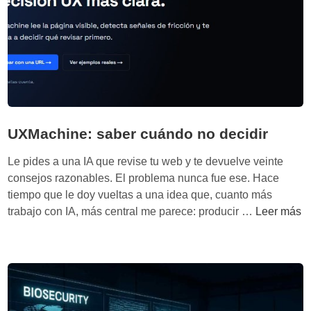
s
ó
d
n
o
,
s
d
f
i
o
a
r
g
m
n
UXMachine: saber cuándo no decidir
a
ó
s
s
Le pides a una IA que revise tu web y te devuelve veinte
e
t
consejos razonables. El problema nunca fue ese. Hace
n
i
tiempo que le doy vueltas a una idea que, cuanto más
q
c
U
trabajo con IA, más central me parece: producir …
Leer más
u
o
X
e
y
M
u
d
a
n
e
c
d
c
h
i
i
i