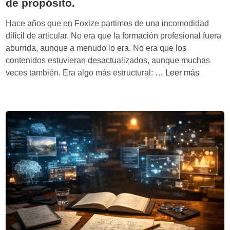
e
de propósito.
:
o
a
l
e
Hace años que en Foxize partimos de una incomodidad
r
’
l
difícil de articular. No era que la formación profesional fuera
s
o
d
aburrida, aunque a menudo lo era. No era que los
i
p
e
contenidos estuvieran desactualizados, aunque muchas
n
o
s
E
veces también. Era algo más estructural: …
Leer más
p
r
c
l
e
t
u
s
g
u
b
i
a
n
r
s
r
i
i
t
t
t
m
e
e
a
i
m
t
t
e
a
i
A
n
e
r
I
t
d
o
-
o
u
s
F
d
c
e
i