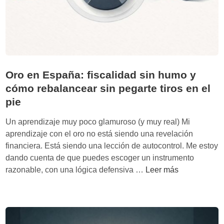
a
l
i
a
e
o
l
n
q
g
t
u
o
o
e
r
r
n
Oro en España: fiscalidad sin humo y
í
n
o
t
cómo rebalancear sin pegarte tiros en el
o
d
m
pie
u
i
e
Un aprendizaje muy poco glamuroso (y muy real) Mi
c
r
aprendizaje con el oro no está siendo una revelación
a
m
financiera. Está siendo una lección de autocontrol. Me estoy
n
e
dando cuenta de que puedes escoger un instrumento
o
:
O
razonable, con una lógica defensiva …
Leer más
s
c
r
o
ó
o
b
m
e
l
o
n
i