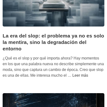
a
m
b
i
a
q
La era del slop: el problema ya no es solo
u
la mentira, sino la degradación del
i
entorno
é
n
¿Qué es el slop y por qué importa ahora? Hay momentos
c
en los que una palabra nueva no describe simplemente una
o
moda, sino que captura un cambio de época. Creo que slop
o
L
es una de ellas. Me interesa mucho el …
Leer más
r
a
d
e
i
r
n
a
a
d
,