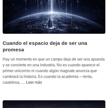
a
c
b
a
a
t
j
e
a
c
s
n
o
o
Cuando el espacio deja de ser una
l
l
promesa
o
ó
:
g
Hay un momento en que un campo deja de ser una apuesta
t
i
y se convierte en una industria. No es cuando aparece el
r
c
primer unicornio ni cuando algún magnate anuncia que
a
a
cambiará la historia. Es cuando la academia —lenta,
b
s
C
cautelosa, …
Leer más
a
i
u
j
n
a
a
E
n
c
u
d
o