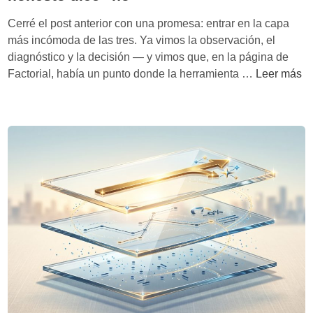
i
Cerré el post anterior con una promesa: entrar en la capa
a
más incómoda de las tres. Ya vimos la observación, el
v
diagnóstico y la decisión — y vimos que, en la página de
i
C
Factorial, había un punto donde la herramienta …
Leer más
s
u
i
á
b
n
l
d
e
o
(
n
y
o
q
h
u
a
é
y
n
e
o
v
)
i
d