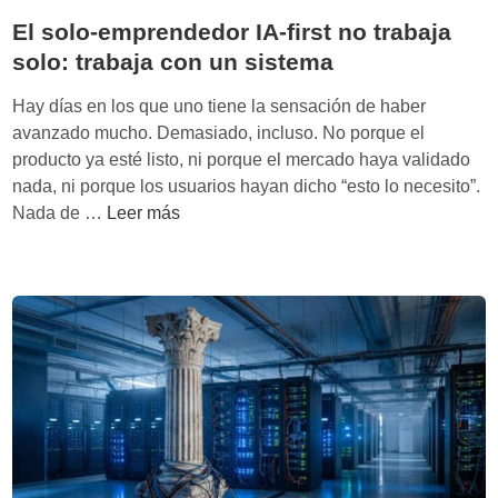
q
o
i
El solo-emprendedor IA-first no trabaja
u
l
g
i
solo: trabaja con un sistema
a
a
é
d
a
Hay días en los que uno tiene la sensación de haber
n
i
a
avanzado mucho. Demasiado, incluso. No porque el
d
s
s
producto ya esté listo, ni porque el mercado haya validado
e
u
u
nada, ni porque los usuarios hayan dicho “esto lo necesito”.
c
a
m
E
Nada de …
Leer más
i
s
i
l
d
i
r
s
e
ó
o
o
?
n
t
l
d
r
o
e
a
-
p
r
e
e
e
m
n
s
p
d
p
r
e