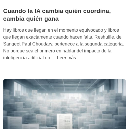
a
Cuando la IA cambia quién coordina,
cambia quién gana
Hay libros que llegan en el momento equivocado y libros
que llegan exactamente cuando hacen falta. Reshuffle, de
Sangeet Paul Choudary, pertenece a la segunda categoría.
No porque sea el primero en hablar del impacto de la
C
inteligencia artificial en …
Leer más
u
a
n
d
o
l
a
I
A
c