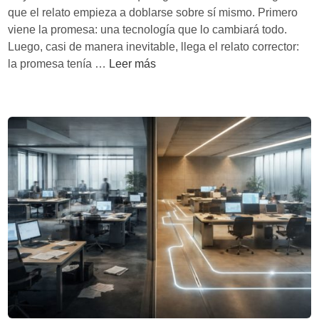
n
que el relato empieza a doblarse sobre sí mismo. Primero
o
viene la promesa: una tecnología que lo cambiará todo.
e
Luego, casi de manera inevitable, llega el relato corrector:
s
L
la promesa tenía …
Leer más
e
a
l
I
p
A
u
c
n
o
t
m
o
o
d
e
e
s
p
p
a
e
r
j
t
o
i
d