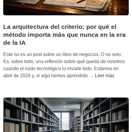
e
a
n
r
f
t
e
s
á
i
l
t
r
v
p
La arquitectura del criterio: por qué el
i
m
o
i
e
método importa más que nunca en la era
a
n
e
l
de la IA
c
o
p
o
t
Este no es un post sobre un libro de negocios. O no solo.
r
s
i
Es, sobre todo, una reflexión sobre qué queda de nosotros
e
e
cuando el ruido tecnológico lo invade todo. Estamos en
u
n
L
abril de 2026 y, si algo hemos aprendido …
Leer más
d
e
a
e
u
a
l
n
r
a
p
q
n
r
u
o
o
i
v
b
t
a
l
e