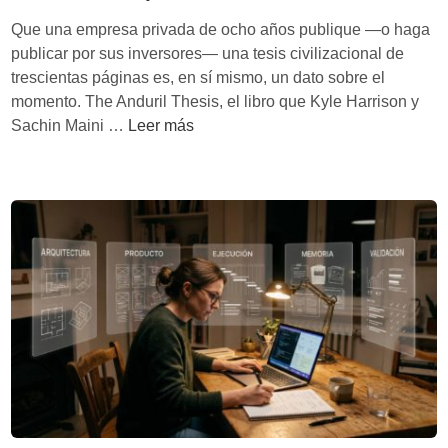
í
c
Que una empresa privada de ocho años publique —o haga
a
o
publicar por sus inversores— una tesis civilizacional de
d
n
trescientas páginas es, en sí mismo, un dato sobre el
e
o
momento. The Anduril Thesis, el libro que Kyle Harrison y
l
c
A
Sachin Maini …
Leer más
s
e
n
i
m
d
g
e
u
l
j
r
o
o
i
X
r
l
X
q
,
I
u
o
n
e
c
o
t
u
s
ú
a
o
,
n
b
¿
d
l