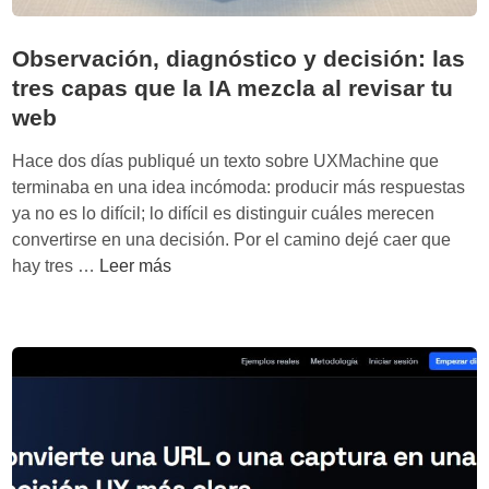
e
n
Observación, diagnóstico y decisión: las
c
tres capas que la IA mezcla al revisar tu
i
web
a
s
Hace dos días publiqué un texto sobre UXMachine que
u
terminaba en una idea incómoda: producir más respuestas
f
ya no es lo difícil; lo difícil es distinguir cuáles merecen
i
convertirse en una decisión. Por el camino dejé caer que
c
O
hay tres …
Leer más
i
b
e
s
n
e
t
r
e
v
:
a
l
c
a
i