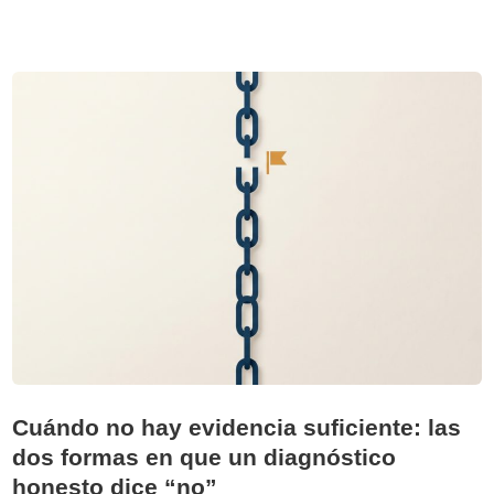
u
é
c
u
e
n
t
a
c
o
m
o
e
v
i
d
Cuándo no hay evidencia suficiente: las
e
dos formas en que un diagnóstico
n
honesto dice “no”
c