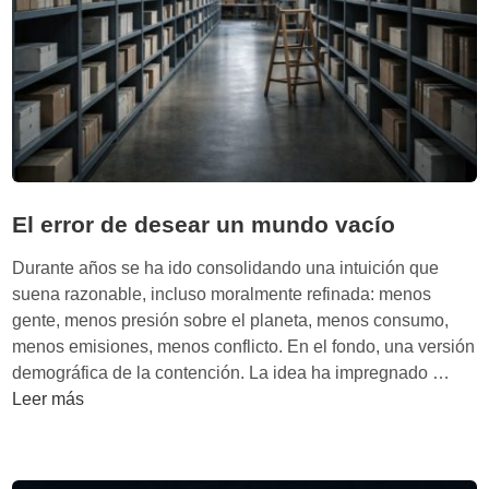
e
e
c
f
m
t
i
a
u
c
d
r
i
e
a
è
m
d
n
é
e
c
t
l
i
El error de desear un mundo vacío
o
c
a
d
r
Durante años se ha ido consolidando una intuición que
o
i
suena razonable, incluso moralmente refinada: menos
.
t
gente, menos presión sobre el planeta, menos consumo,
T
e
menos emisiones, menos conflicto. En el fondo, una versión
i
r
E
demográfica de la contención. La idea ha impregnado …
e
i
l
Leer más
n
o
e
e
:
r
u
p
r
n