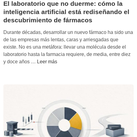
s
El laboratorio que no duerme: cómo la
:
i
inteligencia artificial está rediseñando el
p
n
descubrimiento de fármacos
o
o
r
l
Durante décadas, desarrollar un nuevo fármaco ha sido una
q
a
de las empresas más lentas, caras y arriesgadas que
u
d
existe. No es una metáfora: llevar una molécula desde el
é
e
laboratorio hasta la farmacia requiere, de media, entre diez
l
g
E
y doce años …
Leer más
a
r
l
e
a
l
f
d
a
i
a
b
c
c
o
i
i
r
e
ó
a
n
n
t
c
d
o
i
e
r