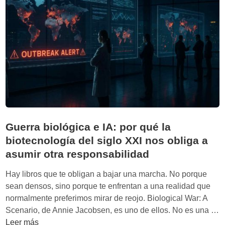
a
s
n
g
i
e
n
ó
:
ó
n
s
s
:
a
t
l
b
i
a
e
c
s
r
o
t
c
h
r
u
o
Guerra biológica e IA: por qué la
e
á
n
biotecnología del siglo XXI nos obliga a
s
n
e
asumir otra responsabilidad
c
d
s
a
o
t
Hay libros que te obligan a bajar una marcha. No porque
p
n
o
sean densos, sino porque te enfrentan a una realidad que
a
o
d
normalmente preferimos mirar de reojo. Biological War: A
s
d
i
Scenario, de Annie Jacobsen, es uno de ellos. No es una …
q
e
c
G
Leer más