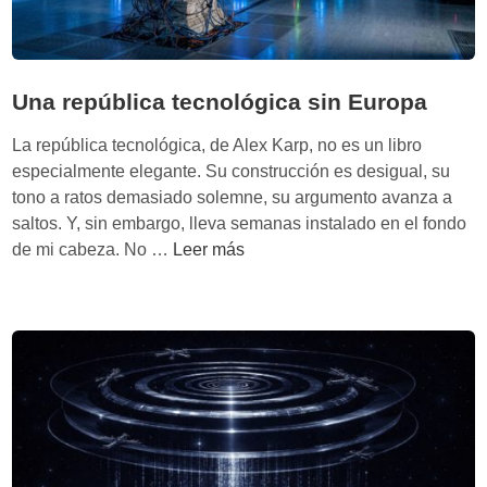
o
e
d
n
n
e
s
d
u
a
e
Una república tecnológica sin Europa
n
b
d
a
i
o
La república tecnológica, de Alex Karp, no es un libro
s
l
r
especialmente elegante. Su construcción es desigual, su
t
i
I
tono a ratos demasiado solemne, su argumento avanza a
a
d
A
saltos. Y, sin embargo, lleva semanas instalado en el fondo
r
a
-
U
de mi cabeza. No …
Leer más
t
d
f
n
u
i
a
p
r
r
s
e
t
p
n
ú
o
b
t
l
r
i