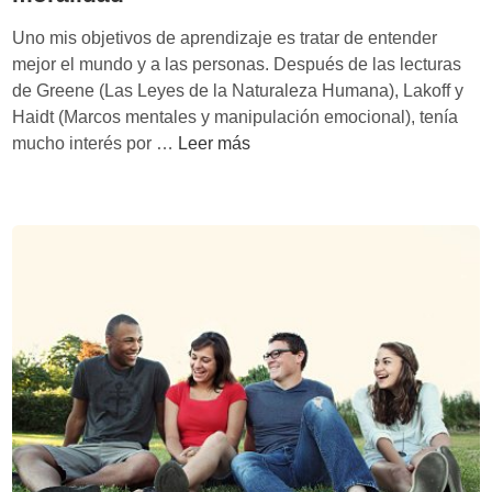
a
e
e
d
s
Uno mis objetivos de aprendizaje es tratar de entender
s
e
i
mejor el mundo y a las personas. Después de las lecturas
l
o
de Greene (Las Leyes de la Naturaleza Humana), Lakoff y
a
n
Haidt (Marcos mentales y manipulación emocional), tenía
d
a
L
mucho interés por …
Leer más
i
d
a
s
o
h
t
c
u
r
o
m
a
n
a
c
l
n
c
a
i
i
t
d
ó
e
a
n
c
d
n
y
o
l
l
a