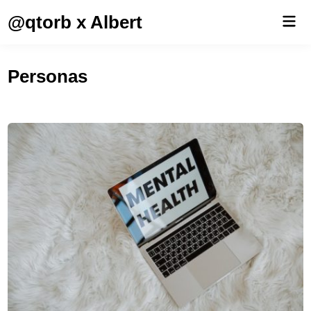
Saltar
@qtorb x Albert
Men
al
prin
contenido
Personas