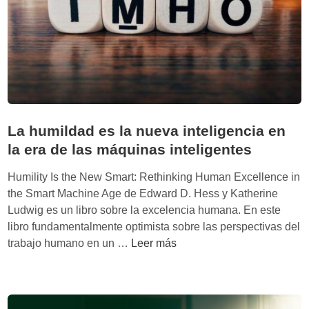
t
i
g
u
e
:
i
m
La humildad es la nueva inteligencia en
p
la era de las máquinas inteligentes
a
c
Humility Is the New Smart: Rethinking Human Excellence in
t
the Smart Machine Age de Edward D. Hess y Katherine
o
Ludwig es un libro sobre la excelencia humana. En este
d
libro fundamentalmente optimista sobre las perspectivas del
e
L
trabajo humano en un …
Leer más
l
a
a
h
v
u
i
m