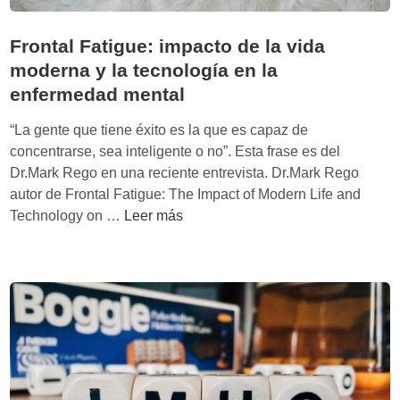
Frontal Fatigue: impacto de la vida
moderna y la tecnología en la
enfermedad mental
“La gente que tiene éxito es la que es capaz de
concentrarse, sea inteligente o no”. Esta frase es del
Dr.Mark Rego en una reciente entrevista. Dr.Mark Rego
autor de Frontal Fatigue: The Impact of Modern Life and
F
Technology on …
Leer más
r
o
n
t
a
l
F
a