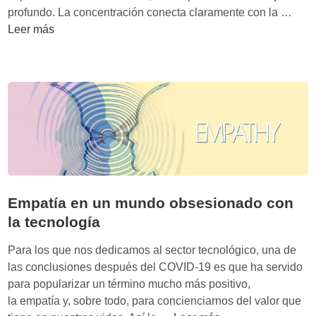
o
l
S
profundo. La concentración conecta claramente con la …
g
i
u
Leer más
í
g
p
a
e
e
e
n
r
n
c
p
l
i
o
a
a
d
e
e
e
n
n
r
f
l
d
e
a
e
Empatía en un mundo obsesionado con
r
e
l
la tecnología
m
r
S
e
a
.
Para los que nos dedicamos al sector tecnológico, una de
d
d
X
las conclusiones después del COVID-19 es que ha servido
a
e
X
para popularizar un término mucho más positivo,
d
l
I
la empatía y, sobre todo, para concienciarnos del valor que
m
a