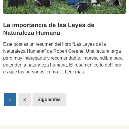
o
g
g
r
í
a
La importancia de las Leyes de
a
n
Naturaleza Humana
a
m
Este post es un resumen del libro “Las Leyes de la
e
Naturaleza Humana” de Robert Greene. Una lectura larga
n
pero muy interesante y recomendable, imprescindible para
a
entender la naturaleza humana. El resumen corto del libro
z
L
es que las personas, como …
Leer más
a
a
d
i
e
m
l
Paginación
p
1
2
Siguientes
a
de
o
m
r
entradas
o
t
r
a