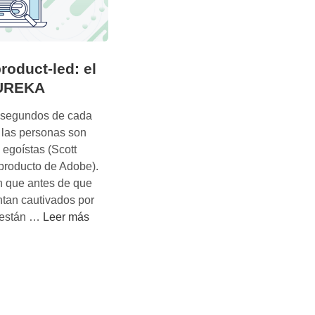
roduct-led: el
EUREKA
5 segundos de cada
 las personas son
 egoístas (Scott
 producto de Adobe).
n que antes de que
ntan cautivados por
O
s están …
Leer más
n
b
o
a
r