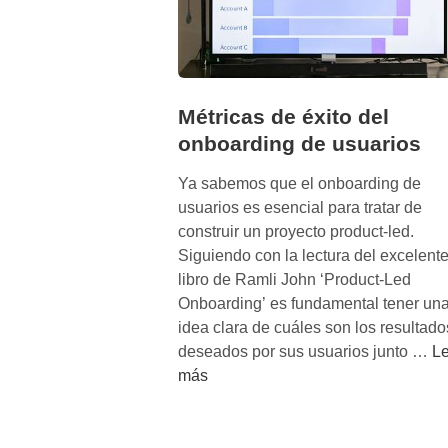
Métricas de éxito del
onboarding de usuarios
Ya sabemos que el onboarding de
usuarios es esencial para tratar de
construir un proyecto product-led.
Siguiendo con la lectura del excelent
libro de Ramli John ‘Product-Led
Onboarding’ es fundamental tener un
idea clara de cuáles son los resultado
M
deseados por sus usuarios junto …
Le
é
más
t
r
i