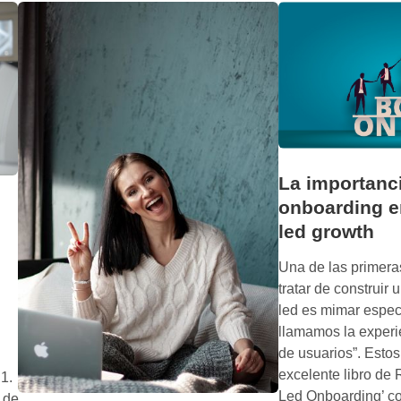
n
b
o
a
r
d
i
n
La importanci
g
onboarding e
:
led growth
m
e
Una de las primera
j
tratar de construir 
o
led es mimar espec
r
llamamos la experi
a
de usuarios”. Estos
s
excelente libro de 
 1.
a
Led Onboarding’ co
 de