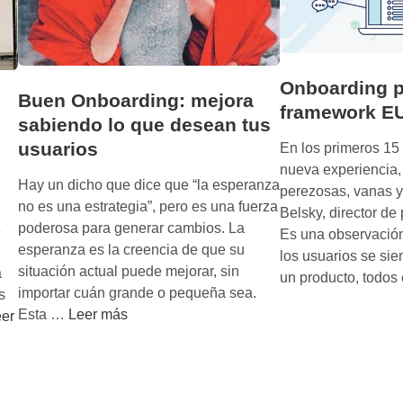
Onboarding p
Buen Onboarding: mejora
framework 
sabiendo lo que desean tus
usuarios
En los primeros 1
nueva experiencia,
Hay un dicho que dice que “la esperanza
perezosas, vanas y
no es una estrategia”, pero es una fuerza
Belsky, director de
poderosa para generar cambios. La
e
Es una observació
esperanza es la creencia de que su
los usuarios se sie
situación actual puede mejorar, sin
a
un producto, todo
importar cuán grande o pequeña sea.
s
B
Esta …
Leer más
er
u
e
n
O