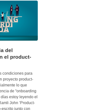
d
i
n
g
p
r
o
d
u
a del
c
n el product-
t
-
l
s condiciones para
e
un proyecto product-
d
ialmente lo que
:
encia de “onboarding
e
 días estoy leyendo el
l
Ramli John ‘Product-
f
-escrito junto con