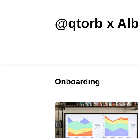
Saltar
al
contenido
@qtorb x Alb
Onboarding