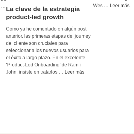
b
L
Wes …
Leer más
n …
La clave de la estrategia
i
a
e
product-led growth
i
n
m
Como ya he comentado en algún post
d
p
anterior, las primeras etapas del journey
o
o
del cliente son cruciales para
l
r
seleccionar a los nuevos usuarios para
o
t
el éxito a largo plazo. En el excelente
q
a
‘Product-Led Onboarding’ de Ramli
u
n
L
John, insiste en tratarlos …
Leer más
e
c
a
d
i
c
e
a
l
s
d
a
e
e
v
a
l
e
n
o
d
t
n
e
u