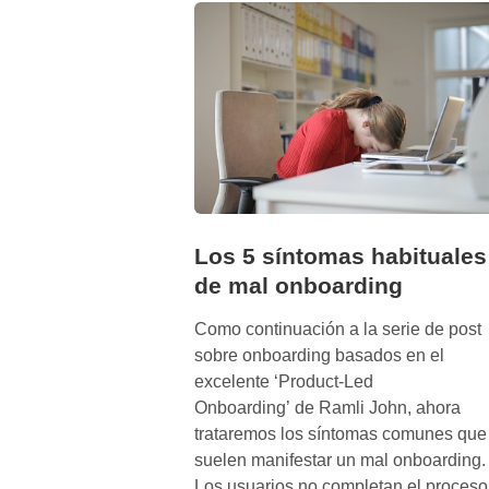
c
a
s
d
e
é
x
i
t
Los 5 síntomas habituales
o
de mal onboarding
d
e
Como continuación a la serie de post
l
sobre onboarding basados en el
o
excelente ‘Product-Led
n
Onboarding’ de Ramli John, ahora
b
trataremos los síntomas comunes que
o
suelen manifestar un mal onboarding.
a
Los usuarios no completan el proceso