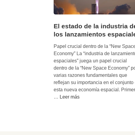
El estado de la industria d
los lanzamientos espacial
Papel crucial dentro de la “New Spac
Economy” La “industria de lanzamient
espaciales” juega un papel crucial
dentro de la “New Space Economy” p
varias razones fundamentales que
reflejan su importancia en el conjunto
esta nueva economía espacial. Primer
E
…
Leer más
l
e
s
t
a