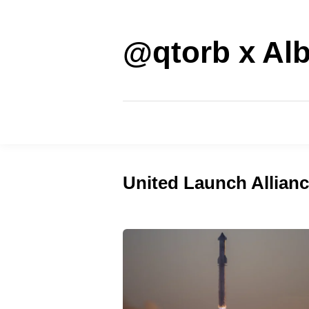
Saltar
al
contenido
@qtorb x Alb
United Launch Allian