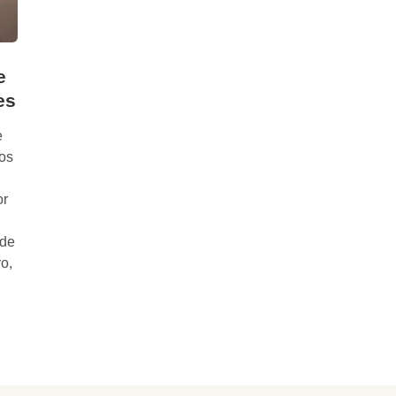
e
es
e
os
or
 de
o,