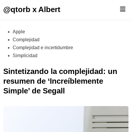
Saltar
@qtorb x Albert
Men
al
prin
contenido
Publicado
Apple
en
Complejidad
Complejidad e incertidumbre
Simplicidad
Sintetizando la complejidad: un
resumen de ‘Increíblemente
Simple’ de Segall