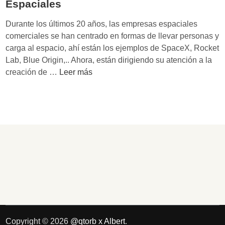
Espaciales
Durante los últimos 20 años, las empresas espaciales
comerciales se han centrado en formas de llevar personas y
carga al espacio, ahí están los ejemplos de SpaceX, Rocket
Lab, Blue Origin,.. Ahora, están dirigiendo su atención a la
E
creación de …
Leer más
l
n
u
e
v
o
n
e
g
o
c
i
Copyright © 2026
@qtorb x Albert
.