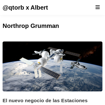
Saltar
@qtorb x Albert
Men
al
prin
contenido
Northrop Grumman
El nuevo negocio de las Estaciones