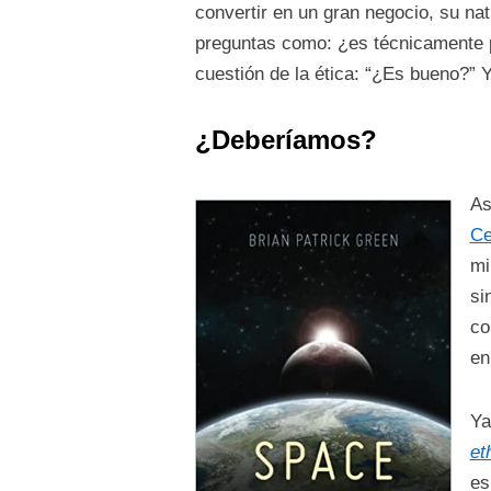
convertir en un gran negocio, su na
preguntas como: ¿es técnicamente p
cuestión de la ética: “¿Es bueno?” Y
¿Deberíamos?
As
Ce
mi
si
co
en
Ya
et
es