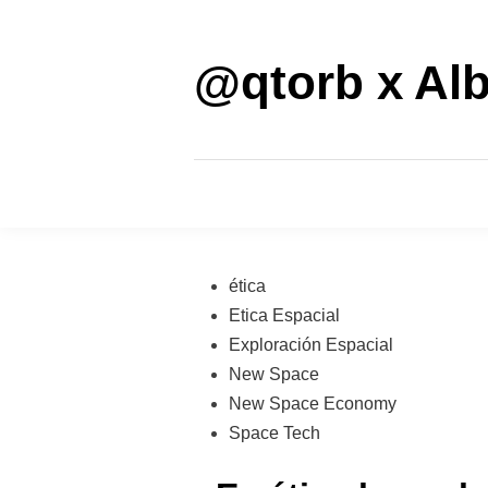
Saltar
al
contenido
@qtorb x Alb
Publicado
ética
en
Etica Espacial
Exploración Espacial
New Space
New Space Economy
Space Tech