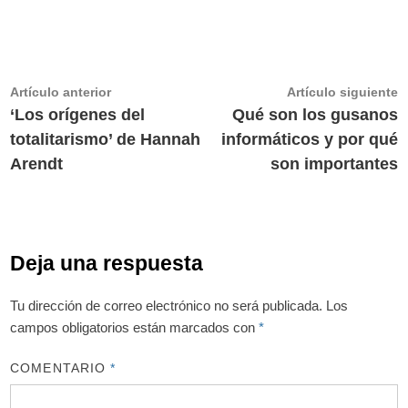
Navegación
Artículo
A
Artículo anterior
Artículo siguiente
anterior:
s
‘Los orígenes del
Qué son los gusanos
de
totalitarismo’ de Hannah
informáticos y por qué
entradas
Arendt
son importantes
Deja una respuesta
Tu dirección de correo electrónico no será publicada.
Los
campos obligatorios están marcados con
*
COMENTARIO
*