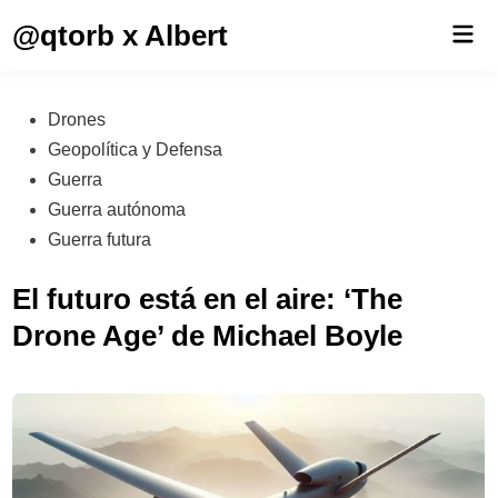
Saltar
@qtorb x Albert
Men
al
prin
contenido
Publicado
Drones
en
Geopolítica y Defensa
Guerra
Guerra autónoma
Guerra futura
El futuro está en el aire: ‘The
Drone Age’ de Michael Boyle