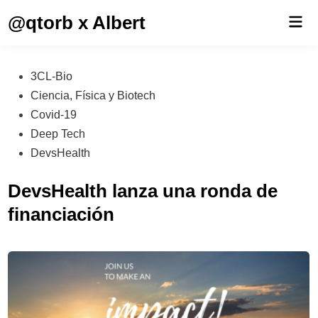
Saltar
@qtorb x Albert
Men
al
prin
contenido
Publicado
3CL-Bio
en
Ciencia, Física y Biotech
Covid-19
Deep Tech
DevsHealth
DevsHealth lanza una ronda de
financiación