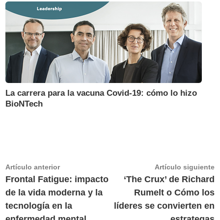
La carrera para la vacuna Covid-19: cómo lo hizo
BioNTech
Navegación
Artículo
A
Artículo anterior
Artículo siguiente
anterior:
s
Frontal Fatigue: impacto
‘The Crux’ de Richard
de
de la vida moderna y la
Rumelt o Cómo los
entradas
tecnología en la
líderes se convierten en
enfermedad mental
estrategas