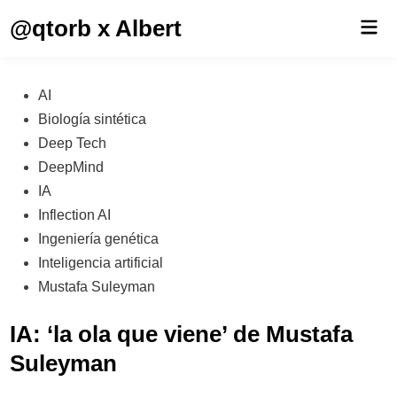
Saltar
@qtorb x Albert
Men
al
prin
contenido
Publicado
AI
en
Biología sintética
Deep Tech
DeepMind
IA
Inflection AI
Ingeniería genética
Inteligencia artificial
Mustafa Suleyman
IA: ‘la ola que viene’ de Mustafa
Suleyman