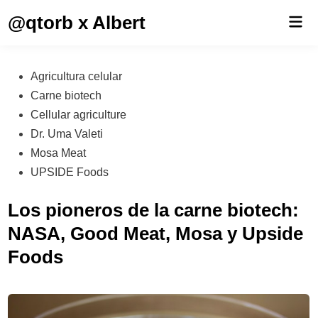
Saltar
@qtorb x Albert
Men
al
prin
contenido
Publicado
Agricultura celular
en
Carne biotech
Cellular agriculture
Dr. Uma Valeti
Mosa Meat
UPSIDE Foods
Los pioneros de la carne biotech:
NASA, Good Meat, Mosa y Upside
Foods