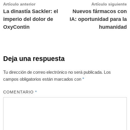
Navegación
Artículo
A
Artículo anterior
Artículo siguiente
anterior:
s
La dinastía Sackler: el
Nuevos fármacos con
de
imperio del dolor de
IA: oportunidad para la
entradas
OxyContin
humanidad
Deja una respuesta
Tu dirección de correo electrónico no será publicada.
Los
campos obligatorios están marcados con
*
COMENTARIO
*