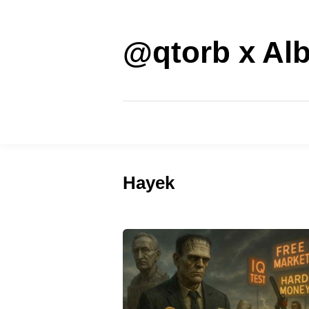
Saltar
al
contenido
@qtorb x Alb
Hayek