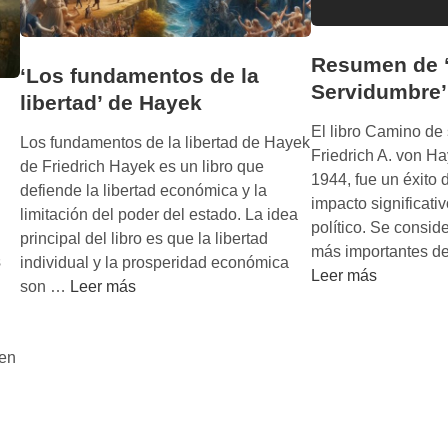
Resumen de 
‘Los fundamentos de la
Servidumbre’
libertad’ de Hayek
El libro Camino de
Los fundamentos de la libertad de Hayek
Friedrich A. von H
de Friedrich Hayek es un libro que
1944, fue un éxito 
defiende la libertad económica y la
impacto significati
limitación del poder del estado. La idea
político. Se consid
principal del libro es que la libertad
más importantes de
s
individual y la prosperidad económica
Leer más
‘
son …
Leer más
L
o
 en
s
f
u
n