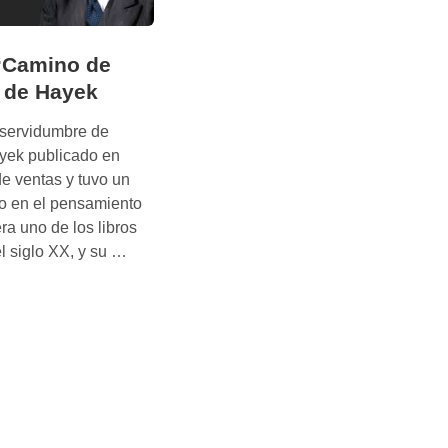
‘Camino de
 de Hayek
 servidumbre de
ayek publicado en
de ventas y tuvo un
vo en el pensamiento
era uno de los libros
R
l siglo XX, y su …
e
s
u
m
e
n
d
e