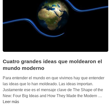
:
A
P
r
o
c
r
h
q
i
u
e
é
B
u
r
n
o
a
w
s
Cuatro grandes ideas que moldearon el
n
s
mundo moderno
o
c
Para entender el mundo en que vivimos hay que entender
i
las ideas que lo han moldeado. Las ideas importan.
e
Justamente ese es el mensaje clave de The Shape of the
d
C
New: Four Big Ideas and How They Made the Modern …
a
u
Leer más
d
a