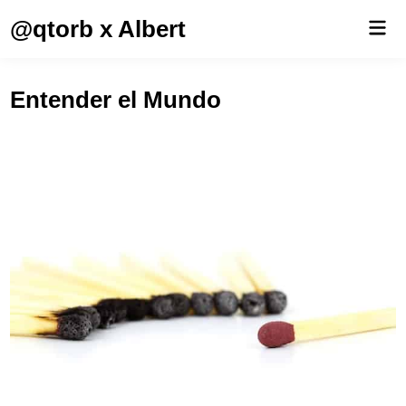
Saltar
@qtorb x Albert
Men
al
prin
contenido
Entender el Mundo