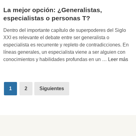
e
l
La mejor opción: ¿Generalistas,
d
r
especialistas o personas T?
a
e
’
s
Dentro del importante capítulo de superpoderes del Siglo
d
u
XXI es relevante el debate entre ser generalista o
e
l
especialista es recurrente y repleto de contradicciones. En
D
t
líneas generales, un especialista viene a ser alguien con
e
a
L
conocimientos y habilidades profundas en un …
Leer más
t
d
a
l
o
m
e
d
e
v
Paginación
e
j
1
2
Siguientes
S
c
de
o
c
u
r
entradas
h
a
o
l
t
p
i
r
c
c
o
i
h