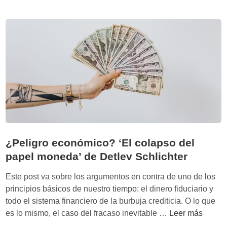
e
t
s
r
p
o
e
g
r
r
d
a
u
n
r
d
a
e
n
s
y
i
o
d
¿Peligro económico? ‘El colapso del
t
e
papel moneda’ de Detlev Schlichter
r
a
a
s
Este post va sobre los argumentos en contra de uno de los
s
q
principios básicos de nuestro tiempo: el dinero fiduciario y
d
u
todo el sistema financiero de la burbuja crediticia. O lo que
e
e
¿
es lo mismo, el caso del fracaso inevitable …
Leer más
s
m
P