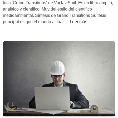
e
l
toca ‘Grand Transitions‘ de Vaclav Smil. Es un libro amplio,
r
c
analítico y científico. Muy del estilo del científico
n
o
medioambiental. Síntesis de Grand Transitions Su tesis
o
l
E
principal es que el mundo actual …
Leer más
a
l
p
m
s
u
o
n
d
d
e
o
l
a
p
c
a
t
p
u
e
a
l
l
m
e
o
s
n
e