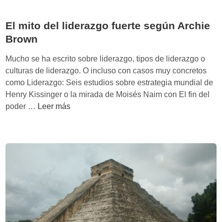
El mito del liderazgo fuerte según Archie
Brown
Mucho se ha escrito sobre liderazgo, tipos de liderazgo o
culturas de liderazgo. O incluso con casos muy concretos
como Liderazgo: Seis estudios sobre estrategia mundial de
Henry Kissinger o la mirada de Moisés Naim con El fin del
E
poder …
Leer más
l
m
i
t
o
d
e
l
l