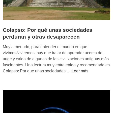
i
d
e
r
a
Colapso: Por qué unas sociedades
z
perduran y otras desaparecen
g
o
Muy a menudo, para entender el mundo en que
f
vivimos/viviremos, hay que tratar de aprender acerca del
u
auge y caída de algunas de las civilizaciones antiguas más
e
fascinantes. Una lectura muy entretenida y recomendada es
r
C
Colapso: Por qué unas sociedades …
Leer más
t
o
e
l
s
a
e
p
g
s
ú
o
n