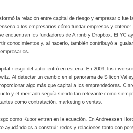
formó la relación entre capital de riesgo y empresario fue 
enseña a los empresarios cómo fundar empresas y obtener f
se encuentran los fundadores de Airbnb y Dropbox. El YC a
ir conocimientos y, al hacerlo, también contribuyó a igualar 
 empresarios.
apital riesgo del autor entró en escena. En 2009, los inver
tz. Al detectar un cambio en el panorama de Silicon Valley
proporcionar algo más que capital a los emprendedores. Claro
oducto y el mercado seguía siendo tan relevante como siemp
tantes como contratación, marketing o ventas.
iesgo como Kupor entran en la ecuación. En Andreessen Horo
nte ayudándolos a construir redes y relaciones tanto con per