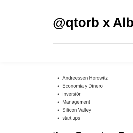
Saltar
al
contenido
@qtorb x Alb
Publicado
Andreessen Horowitz
en
Economía y Dinero
inversión
Management
Silicon Valley
start ups