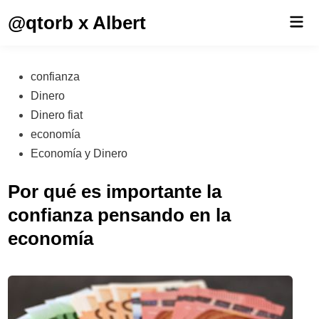
Saltar
@qtorb x Albert
Men
al
prin
contenido
Publicado
confianza
en
Dinero
Dinero fiat
economía
Economía y Dinero
Por qué es importante la
confianza pensando en la
economía