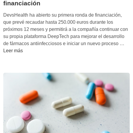
financiación
DevsHealth ha abierto su primera ronda de financiación,
que prevé recaudar hasta 250.000 euros durante los
próximos 12 meses y permitirá a la compañía continuar con
su propia plataforma DeepTech para mejorar el desarrollo
D
de fármacos antiinfecciosos e iniciar un nuevo proceso …
e
Leer más
v
s
H
e
a
l
t
h
l
a
n