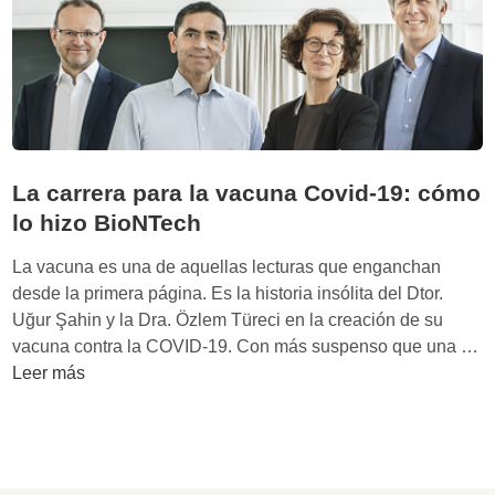
e
a
a
c
l
i
t
ó
h
n
c
o
La carrera para la vacuna Covid-19: cómo
n
s
lo hizo BioNTech
t
La vacuna es una de aquellas lecturas que enganchan
i
desde la primera página. Es la historia insólita del Dtor.
t
Uğur Şahin y la Dra. Özlem Türeci en la creación de su
u
vacuna contra la COVID-19. Con más suspenso que una …
y
L
Leer más
e
a
s
c
u
a
p
r
r