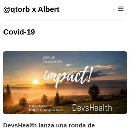
Saltar
@qtorb x Albert
Men
al
prin
contenido
Covid-19
DevsHealth lanza una ronda de