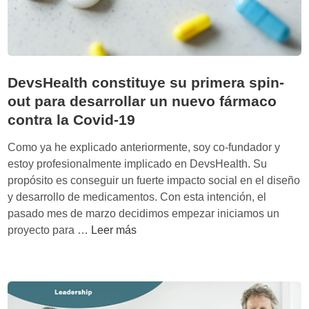
z
a
u
n
a
DevsHealth constituye su primera spin-
r
out para desarrollar un nuevo fármaco
o
contra la Covid-19
n
d
Como ya he explicado anteriormente, soy co-fundador y
a
estoy profesionalmente implicado en DevsHealth. Su
d
propósito es conseguir un fuerte impacto social en el diseño
e
y desarrollo de medicamentos. Con esta intención, el
f
pasado mes de marzo decidimos empezar iniciamos un
i
D
proyecto para …
Leer más
n
e
a
v
n
s
c
H
i