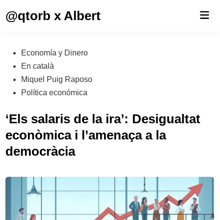
Saltar
@qtorb x Albert
Men
al
prin
contenido
Publicado
Economía y Dinero
en
En català
Miquel Puig Raposo
Política económica
‘Els salaris de la ira’: Desigualtat
econòmica i l’amenaça a la
democràcia