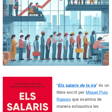
“
Els salaris de la ira
” és un
llibre escrit per
Miquel Puig
Raposo
que examina de
manera exhaustiva les