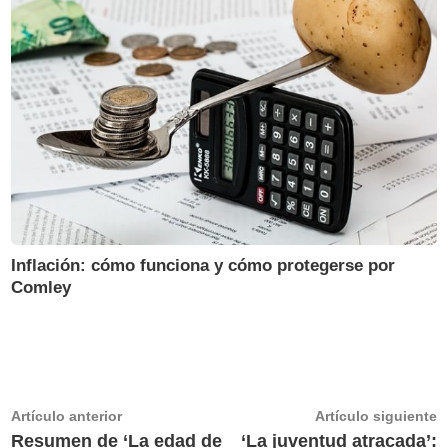
Inflación: cómo funciona y cómo protegerse por
Comley
Navegación
Artículo
A
Artículo anterior
Artículo siguiente
anterior:
s
Resumen de ‘La edad de
‘La juventud atracada’: