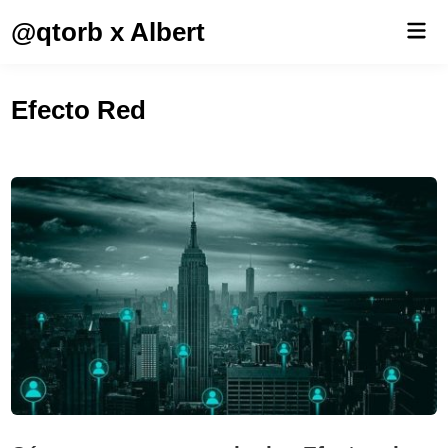
Saltar
@qtorb x Albert
Men
al
prin
contenido
Efecto Red