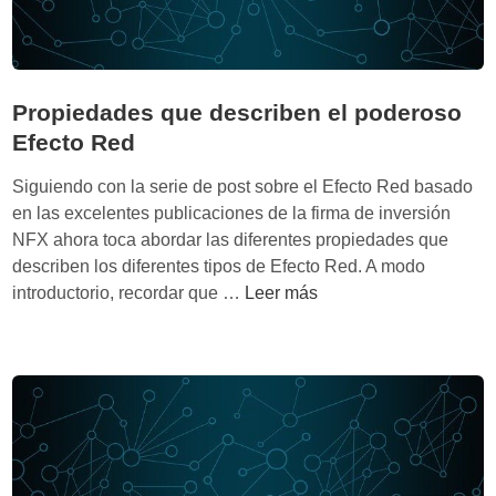
o
o
s
y
o
m
n
a
Propiedades que describen el poderoso
d
n
Efecto Red
i
t
s
e
Siguiendo con la serie de post sobre el Efecto Red basado
t
n
en las excelentes publicaciones de la firma de inversión
i
i
NFX ahora toca abordar las diferentes propiedades que
n
e
describen los diferentes tipos de Efecto Red. A modo
t
n
P
introductorio, recordar que …
Leer más
o
d
r
s
o
o
p
p
o
i
d
e
e
d
r
a