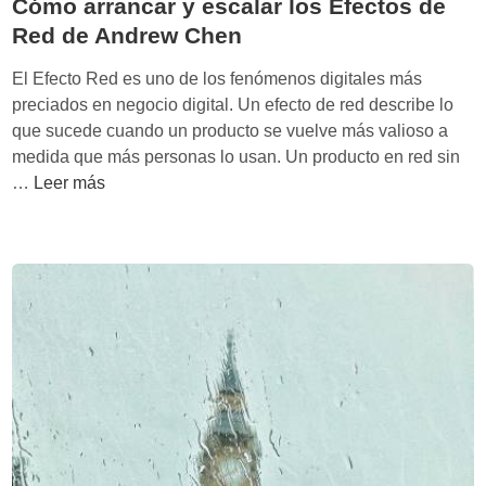
Cómo arrancar y escalar los Efectos de
Red de Andrew Chen
El Efecto Red es uno de los fenómenos digitales más
preciados en negocio digital. Un efecto de red describe lo
que sucede cuando un producto se vuelve más valioso a
medida que más personas lo usan. Un producto en red sin
C
…
Leer más
ó
m
o
a
r
r
a
n
c
a
r