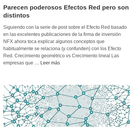
e
Parecen poderosos Efectos Red pero son
R
distintos
e
d
Siguiendo con la serie de post sobre el Efecto Red basado
d
en las excelentes publicaciones de la firma de inversión
e
NFX ahora toca explicar algunos conceptos que
A
habitualmente se relaciona (y confunden) con los Efecto
n
Red. Crecimiento geométrico vs Crecimiento lineal Las
d
P
empresas que …
Leer más
r
a
e
r
w
e
C
c
h
e
e
n
n
p
o
d