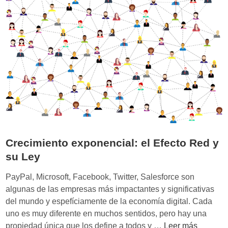
d
f
e
e
r
c
o
t
s
o
o
s
E
d
f
e
e
R
c
e
t
d
Crecimiento exponencial: el Efecto Red y
o
p
R
su Ley
a
e
r
PayPal, Microsoft, Facebook, Twitter, Salesforce son
d
a
algunas de las empresas más impactantes y significativas
c
del mundo y espefíciamente de la economía digital. Cada
r
uno es muy diferente en muchos sentidos, pero hay una
e
C
propiedad única que los define a todos y …
Leer más