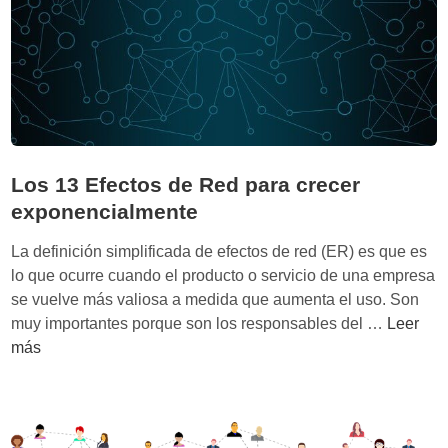
o
d
s
e
o
s
s
q
E
u
f
e
e
d
c
e
Los 13 Efectos de Red para crecer
t
s
exponencialmente
o
c
s
r
La definición simplificada de efectos de red (ER) es que es
R
i
lo que ocurre cuando el producto o servicio de una empresa
e
b
se vuelve más valiosa a medida que aumenta el uso. Son
d
e
L
muy importantes porque son los responsables del …
Leer
n
o
más
e
s
l
1
p
3
o
E