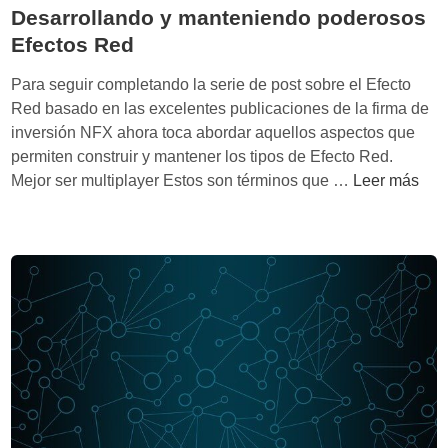
e
Desarrollando y manteniendo poderosos
r
Efectos Red
o
s
Para seguir completando la serie de post sobre el Efecto
o
Red basado en las excelentes publicaciones de la firma de
s
inversión NFX ahora toca abordar aquellos aspectos que
E
permiten construir y mantener los tipos de Efecto Red.
f
D
Mejor ser multiplayer Estos son términos que …
Leer más
e
e
c
s
t
a
o
r
s
r
R
o
e
l
d
l
p
a
e
n
r
d