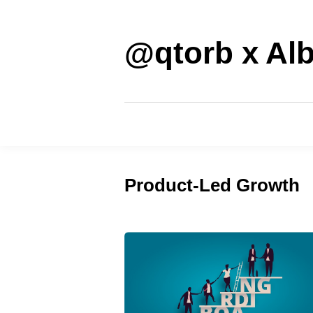
Saltar
al
contenido
@qtorb x Alb
Product-Led Growth