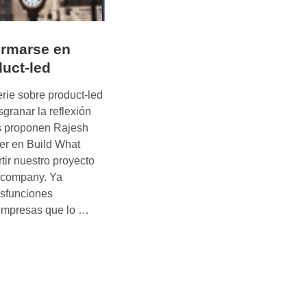
ormarse en
uct-led
rie sobre product-led
granar la reflexión
os proponen Rajesh
ter en Build What
tir nuestro proyecto
d company. Ya
isfunciones
C
 empresas que lo …
ó
m
o
t
r