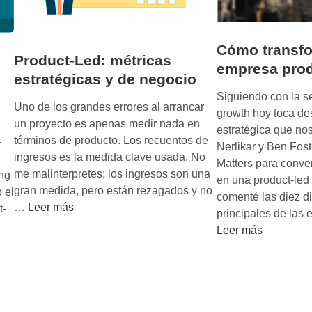
Cómo transf
Product-Led: métricas
empresa prod
estratégicas y de negocio
Siguiendo con la se
Uno de los grandes errores al arrancar
growth hoy toca des
un proyecto es apenas medir nada en
estratégica que n
términos de producto. Los recuentos de
-
Nerlikar y Ben Fos
ingresos es la medida clave usada. No
Matters para conver
me malinterpretes; los ingresos son una
ng
en una product-le
gran medida, pero están rezagados y no
 el
comenté las diez d
P
…
Leer más
t-
principales de las
r
Leer más
o
d
u
c
t