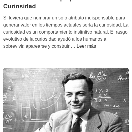
r
Curiosidad
p
o
Si tuviera que nombrar un solo atributo indispensable para
r
generar valor en los tiempos actuales sería la curiosidad. La
e
curiosidad es un comportamiento instintivo natural. El rasgo
l
evolutivo de la curiosidad ayudó a los humanos a
a
T
sobrevivir, aparearse y construir …
Leer más
p
e
r
o
e
r
n
í
d
a
i
s
z
s
a
o
j
b
e
r
e
e