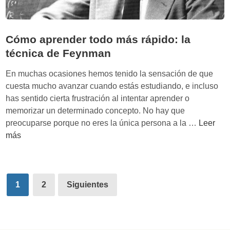
l
s
u
Cómo aprender todo más rápido: la
p
técnica de Feynman
e
r
En muchas ocasiones hemos tenido la sensación de que
p
cuesta mucho avanzar cuando estás estudiando, e incluso
o
has sentido cierta frustración al intentar aprender o
d
memorizar un determinado concepto. No hay que
e
C
preocuparse porque no eres la única persona a la …
Leer
r
ó
más
d
m
e
o
l
a
Paginación
a
p
1
2
Siguientes
de
C
r
u
e
entradas
r
n