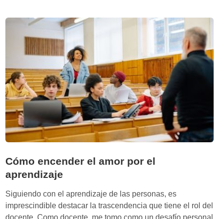
y
c
d
i
e
e
s
n
a
c
r
i
r
a
o
d
l
e
l
l
o
a
c
c
o
u
g
r
Cómo encender el amor por el
n
i
aprendizaje
i
o
t
s
Siguiendo con el aprendizaje de las personas, es
i
i
imprescindible destacar la trascendencia que tiene el rol del
v
d
docente. Como docente, me tomo como un desafío personal