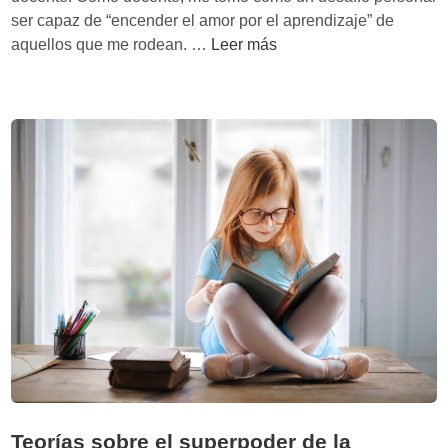
o
a
ser capaz de “encender el amor por el aprendizaje” de
d
d
C
aquellos que me rodean. …
Leer más
e
ó
l
m
o
o
s
e
n
n
i
c
ñ
e
o
n
s
d
e
r
e
l
a
m
o
Teorías sobre el superpoder de la