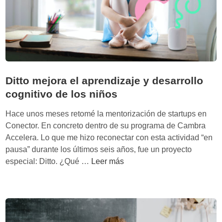
e
n
s
a
r
f
u
Ditto mejora el aprendizaje y desarrollo
e
cognitivo de los niños
r
a
Hace unos meses retomé la mentorización de startups en
d
Conector. En concreto dentro de su programa de Cambra
e
Accelera. Lo que me hizo reconectar con esta actividad “en
l
pausa” durante los últimos seis años, fue un proyecto
c
D
especial: Ditto. ¿Qué …
Leer más
e
i
r
t
e
t
b
o
r
m