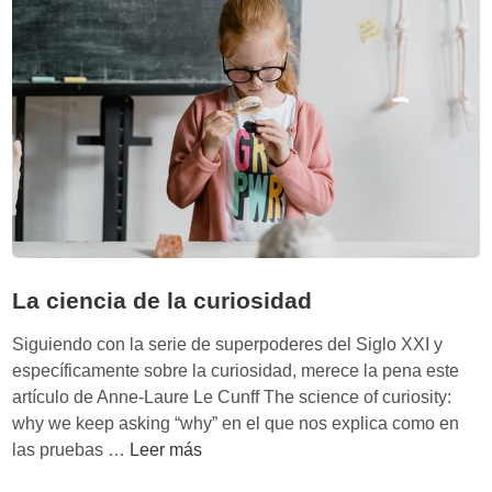
o
e
:
j
T
o
h
r
e
a
E
e
x
l
t
a
e
p
n
r
d
e
La ciencia de la curiosidad
e
n
d
d
Siguiendo con la serie de superpoderes del Siglo XXI y
M
i
específicamente sobre la curiosidad, merece la pena este
i
z
artículo de Anne-Laure Le Cunff The science of curiosity:
n
a
why we keep asking “why” en el que nos explica como en
d
j
L
las pruebas …
Leer más
e
a