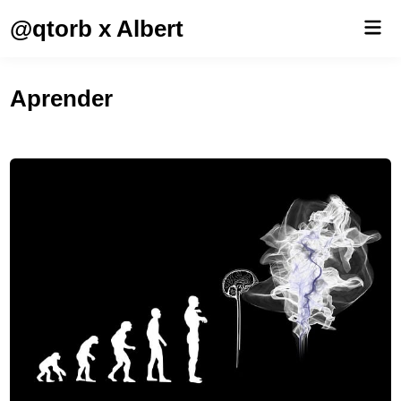
Saltar
@qtorb x Albert
Men
al
prin
contenido
Aprender