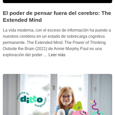
El poder de pensar fuera del cerebro: The
Extended Mind
La vida moderna, con el exceso de información ha puesto a
nuestros cerebros en un estado de sobrecarga cognitiva
permanente. The Extended Mind: The Power of Thinking
Outside the Brain (2021) de Annie Murphy Paul es una
E
exploración del poder …
Leer más
l
p
o
d
e
r
d
e
p