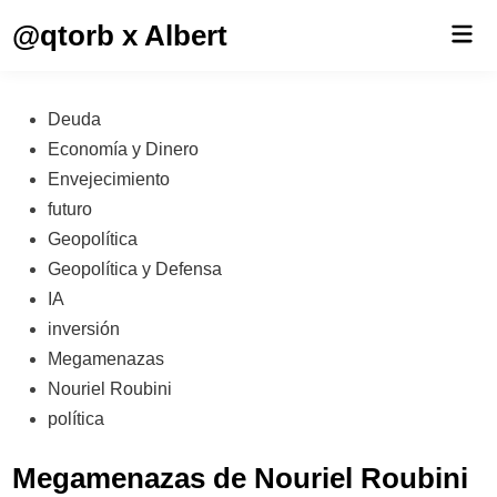
Saltar
@qtorb x Albert
Men
al
prin
contenido
Publicado
Deuda
en
Economía y Dinero
Envejecimiento
futuro
Geopolítica
Geopolítica y Defensa
IA
inversión
Megamenazas
Nouriel Roubini
política
Megamenazas de Nouriel Roubini