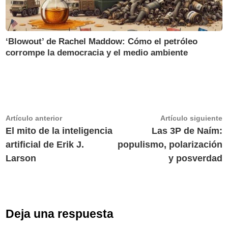
‘Blowout’ de Rachel Maddow: Cómo el petróleo
corrompe la democracia y el medio ambiente
Navegación
Artículo
A
Artículo anterior
Artículo siguiente
anterior:
s
El mito de la inteligencia
Las 3P de Naím:
de
artificial de Erik J.
populismo, polarización
entradas
Larson
y posverdad
Deja una respuesta