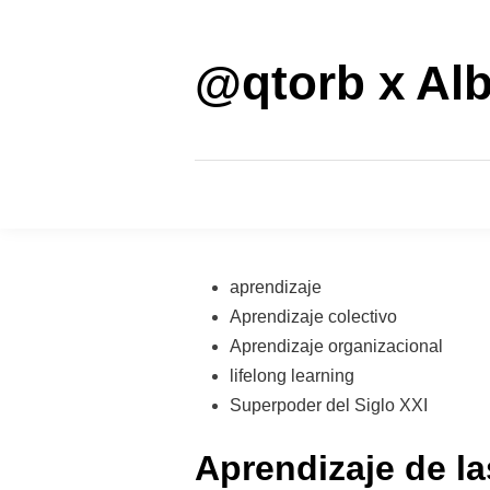
Saltar
al
contenido
@qtorb x Alb
Publicado
aprendizaje
en
Aprendizaje colectivo
Aprendizaje organizacional
lifelong learning
Superpoder del Siglo XXI
Aprendizaje de l