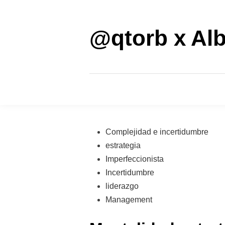
Saltar
al
contenido
@qtorb x Alb
Publicado
Complejidad e incertidumbre
en
estrategia
Imperfeccionista
Incertidumbre
liderazgo
Management