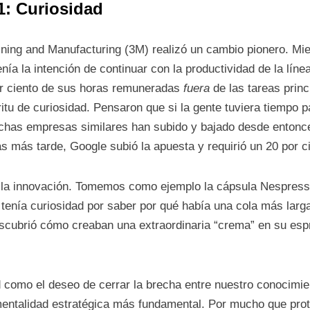
1: Curiosidad
ing and Manufacturing (3M) realizó un cambio pionero. Mient
ía la intención de continuar con la productividad de la líne
or ciento de sus horas remuneradas
fuera
de las tareas prin
itu de curiosidad. Pensaron que si la gente tuviera tiempo p
chas empresas similares han subido y bajado desde entonce
s más tarde, Google subió la apuesta y requirió un 20 por c
 la innovación. Tomemos como ejemplo la cápsula Nespresso,
tenía curiosidad por saber por qué había una cola más larga
scubrió cómo creaban una extraordinaria “crema” en su espr
d como el deseo de cerrar la brecha entre nuestro conocimien
entalidad estratégica más fundamental. Por mucho que prote