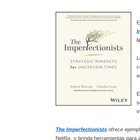
E
I
l
L
c
e
E
s
i
The Imperfectionists
ofrece ejempl
Netflix, y brinda herramientas para 