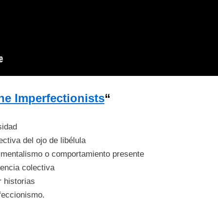
he Imperfectionists
“
sidad
ctiva del ojo de libélula
rimentalismo o comportamiento presente
gencia colectiva
 historias
feccionismo.