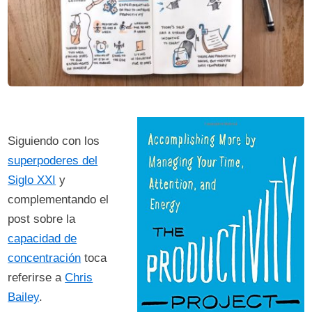
Siguiendo con los
superpoderes del
Siglo XXI
y
complementando el
post sobre la
capacidad de
concentración
toca
referirse a
Chris
Bailey
.