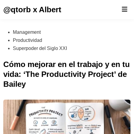
Saltar
@qtorb x Albert
Men
al
prin
contenido
Publicado
Management
en
Productividad
Superpoder del Siglo XXI
Cómo mejorar en el trabajo y en tu
vida: ‘The Productivity Project’ de
Bailey