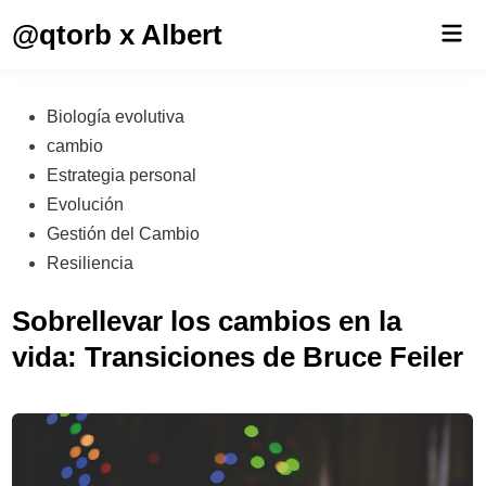
Saltar
@qtorb x Albert
Men
al
prin
contenido
Publicado
Biología evolutiva
en
cambio
Estrategia personal
Evolución
Gestión del Cambio
Resiliencia
Sobrellevar los cambios en la
vida: Transiciones de Bruce Feiler