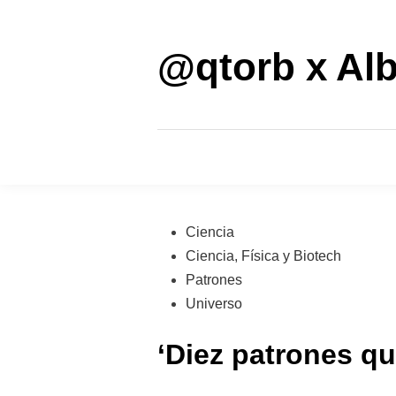
Saltar
al
contenido
@qtorb x Alb
Publicado
Ciencia
en
Ciencia, Física y Biotech
Patrones
Universo
‘Diez patrones qu