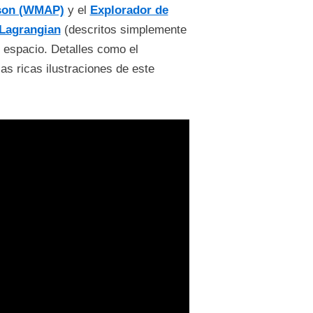
nson (WMAP)
y el
Explorador de
Lagrangian
(descritos simplemente
l espacio. Detalles como el
as ricas ilustraciones de este