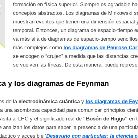
formación en física superior. Siempre es agradable h
conceptos abstractos. Los diagramas de Minkowski so
muestran eventos que tienen una dimensión espacial 
temporal. Entonces, un diagrama de espacio-tiempo e
va más allá de diagramas de espacio-tiempo sencillo
más complejos como
los diagramas de Penrose-Car
se encogen o “crujen” a medida que las distancias cr
se vuelven las líneas. De esta manera, puede represen
ca
y
los diagramas de Feynman
os de la
electrodinámica cuántica
y
los diagramas de Fe
a una asombrosa capacidad para comunicar principios cientí
isita al LHC y el significado real de
“Bosón de Higgs”
en t
 analizan los datos para saber la presencia de una partícu
áctico y accesible ‘
Desayuno con partículas: la ciencia