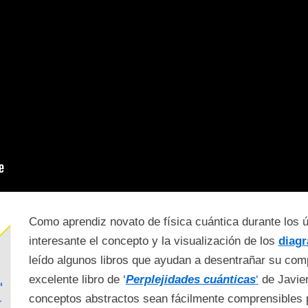
Como aprendiz novato de física cuántica durante los 
interesante el concepto y la visualización de los
diag
leído algunos libros que ayudan a desentrañar su com
excelente libro de ‘
Perplejidades cuánticas
‘
de Javier
conceptos abstractos sean fácilmente comprensibles 