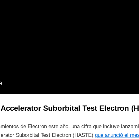
Accelerator Suborbital Test Electron 
mientos de Electron este año, una cifra que incluye lanzami
lerator Suborbital Test Electron (HASTE)
que anunció el me