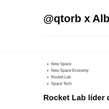
Saltar
al
contenido
@qtorb x Alb
Publicado
New Space
en
New Space Economy
Rocket Lab
Space Tech
Rocket Lab líder 