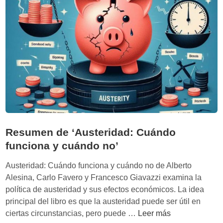
S
o
t
o
:
C
r
í
t
i
c
Resumen de ‘Austeridad: Cuándo
a
funciona y cuándo no’
y
r
Austeridad: Cuándo funciona y cuándo no de Alberto
e
Alesina, Carlo Favero y Francesco Giavazzi examina la
f
política de austeridad y sus efectos económicos. La idea
o
principal del libro es que la austeridad puede ser útil en
r
R
ciertas circunstancias, pero puede …
Leer más
m