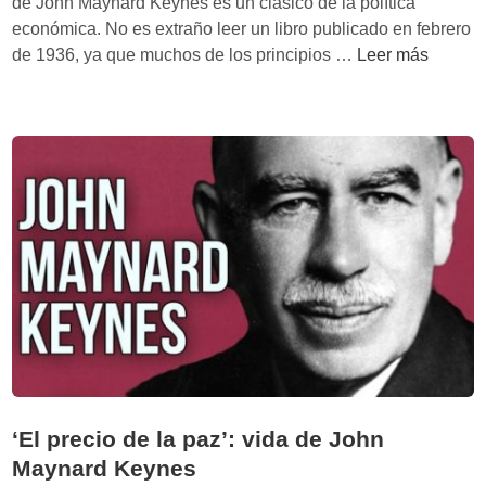
de John Maynard Keynes es un clásico de la política
:
f
económica. No es extraño leer un libro publicado en febrero
C
r
‘
de 1936, ya que muchos de los principios …
Leer más
u
a
T
á
c
e
n
c
o
d
i
r
o
o
í
f
n
a
u
a
g
n
r
e
c
i
n
i
a
e
o
r
n
a
a
l
y
d
c
‘El precio de la paz’: vida de John
e
u
Maynard Keynes
l
á