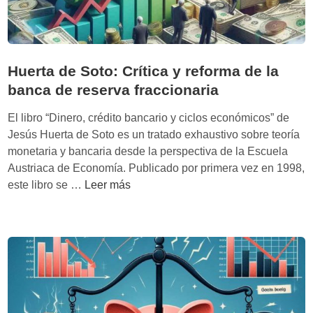
Huerta de Soto: Crítica y reforma de la
banca de reserva fraccionaria
El libro “Dinero, crédito bancario y ciclos económicos” de
Jesús Huerta de Soto es un tratado exhaustivo sobre teoría
monetaria y bancaria desde la perspectiva de la Escuela
Austriaca de Economía. Publicado por primera vez en 1998,
H
este libro se …
Leer más
u
e
r
t
a
d
e