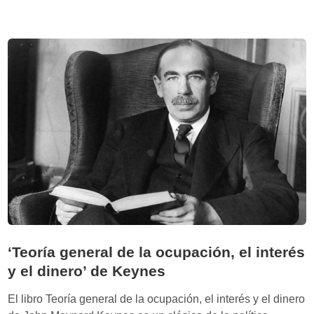
e
a
s
d
u
e
m
l
e
a
n
b
d
a
e
n
‘
c
A
a
u
d
s
e
t
r
e
e
r
s
‘Teoría general de la ocupación, el interés
i
e
y el dinero’ de Keynes
d
r
a
v
El libro Teoría general de la ocupación, el interés y el dinero
d
a