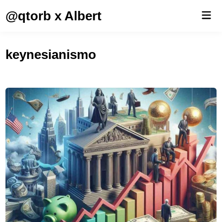
Saltar
@qtorb x Albert
Men
al
prin
contenido
keynesianismo