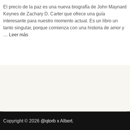
a
n
El precio de la paz es una nueva biografía de John Maynard
o
d
Keynes de Zachary D. Carter que ofrece una guía
c
o
interesante para nuestro momento actual. Es un libro un
u
n
tanto singular, porque comienza con una historia de amor y
p
o
‘
…
Leer más
a
’
E
c
l
i
p
ó
r
n
e
,
c
e
i
l
o
i
d
n
e
t
l
e
a
Copyright © 2026
@qtorb x Albert
.
r
p
é