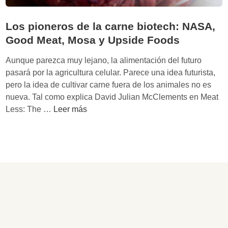
Los pioneros de la carne biotech: NASA,
Good Meat, Mosa y Upside Foods
Aunque parezca muy lejano, la alimentación del futuro
pasará por la agricultura celular. Parece una idea futurista,
pero la idea de cultivar carne fuera de los animales no es
nueva. Tal como explica David Julian McClements en Meat
L
Less: The …
Leer más
o
s
p
i
o
n
e
r
o