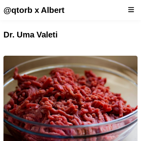
Saltar
@qtorb x Albert
Men
al
prin
contenido
Dr. Uma Valeti