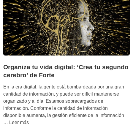
u
i
e
t
n
m
o
o
:
s
C
p
ó
a
m
r
o
a
n
Organiza tu vida digital: ‘Crea tu segundo
m
a
cerebro’ de Forte
e
v
j
e
En la era digital, la gente está bombardeada por una gran
o
g
cantidad de información, y puede ser difícil mantenerse
r
a
organizado y al día. Estamos sobrecargados de
a
r
información. Conforme la cantidad de información
r
l
disponible aumenta, la gestión eficiente de la información
l
a
O
…
Leer más
a
s
r
v