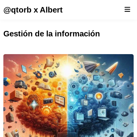
Saltar
@qtorb x Albert
Men
al
prin
contenido
Gestión de la información