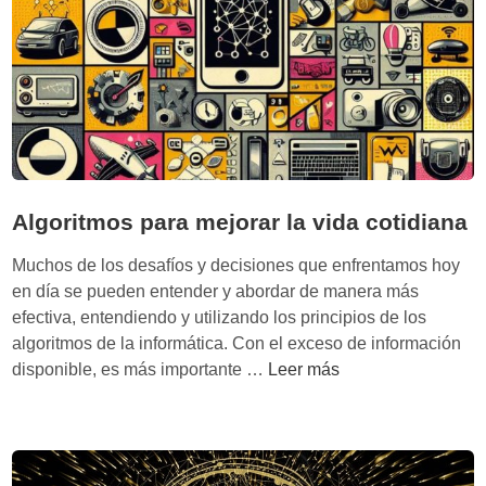
d
e
l
s
a
b
e
r
Algoritmos para mejorar la vida cotidiana
l
i
Muchos de los desafíos y decisiones que enfrentamos hoy
g
en día se pueden entender y abordar de manera más
e
efectiva, entendiendo y utilizando los principios de los
r
algoritmos de la informática. Con el exceso de información
o
A
disponible, es más importante …
Leer más
’
l
d
g
e
o
N
r