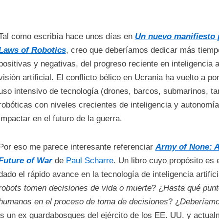
Tal como escribía hace unos días en
Un nuevo manifiesto p
Laws of Robotics
, creo que deberíamos dedicar más tiempo
positivas y negativas, del progreso reciente en inteligencia a
visión artificial. El conflicto bélico en Ucrania ha vuelto a p
uso intensivo de tecnología (drones, barcos, submarinos, t
robóticas con niveles crecientes de inteligencia y autonomí
impactar en el futuro de la guerra.
Por eso me parece interesante referenciar
Army of None: 
Future of War
de
Paul Scharre
. Un libro cuyo propósito es 
dado el rápido avance en la tecnología de inteligencia artifici
robots tomen decisiones de vida o muerte
? ¿
Hasta qué punto
humanos en el proceso de toma de decisiones
? ¿
Deberíamos
s un ex guardabosques del ejército de los EE. UU. y actualm