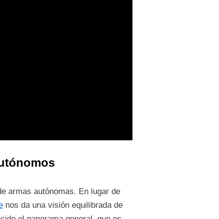
 autónomos
 de armas autónomas. En lugar de
e
nos da una visión equilibrada de
ecido el panorama general, que es