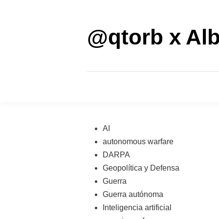
Saltar
al
contenido
@qtorb x Alb
Publicado
AI
en
autonomous warfare
DARPA
Geopolítica y Defensa
Guerra
Guerra autónoma
Inteligencia artificial