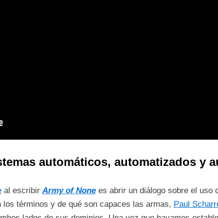
sistemas automáticos, automatizados y
e
al escribir
Army of None
es abrir un diálogo sobre el uso
n los términos y de qué son capaces las armas,
Paul Scharr
de ambos lados de sus dominios. Una vez que hayamos establ