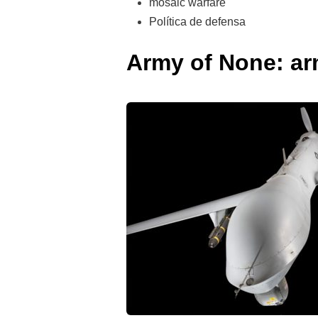
mosaic warfare
Política de defensa
Army of None: ar