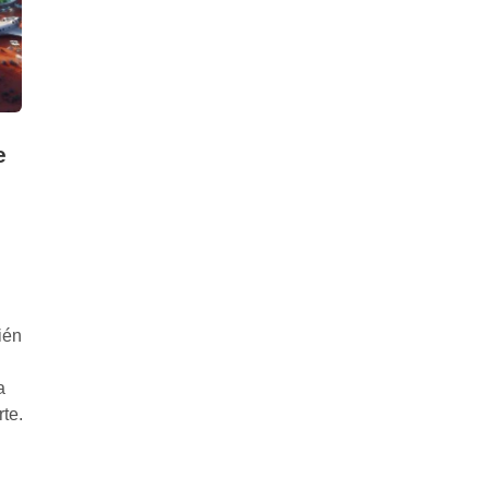
e
ién
a
te.