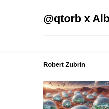
Saltar
al
contenido
@qtorb x Alb
Robert Zubrin