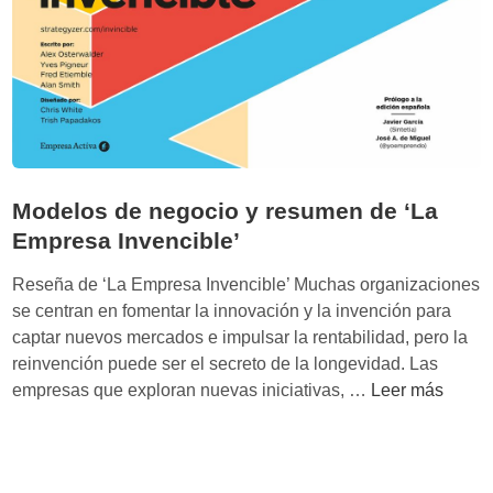
r
i
c
o
c
o
n
Modelos de negocio y resumen de ‘La
n
Empresa Invencible’
e
g
Reseña de ‘La Empresa Invencible’ Muchas organizaciones
o
se centran en fomentar la innovación y la invención para
c
captar nuevos mercados e impulsar la rentabilidad, pero la
i
reinvención puede ser el secreto de la longevidad. Las
o
M
empresas que exploran nuevas iniciativas, …
Leer más
s
o
a
d
b
e
u