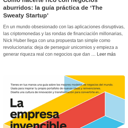
aburridos: la guía práctica de ‘The
Sweaty Startup’
En un mundo obsesionado con las aplicaciones disruptivas,
las criptomonedas y las rondas de financiación millonarias,
Nick Huber llega con una propuesta tan simple como
revolucionaria: deja de perseguir unicornios y empieza a
C
generar riqueza real con negocios que dan …
Leer más
ó
m
o
h
a
c
e
r
t
e