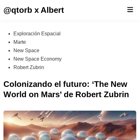
Saltar
@qtorb x Albert
Men
al
prin
contenido
Publicado
Exploración Espacial
en
Marte
New Space
New Space Economy
Robert Zubrin
Colonizando el futuro: ‘The New
World on Mars’ de Robert Zubrin