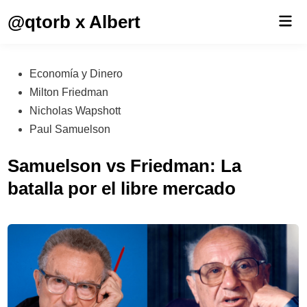
Saltar
@qtorb x Albert
Men
al
prin
contenido
Publicado
Economía y Dinero
en
Milton Friedman
Nicholas Wapshott
Paul Samuelson
Samuelson vs Friedman: La
batalla por el libre mercado