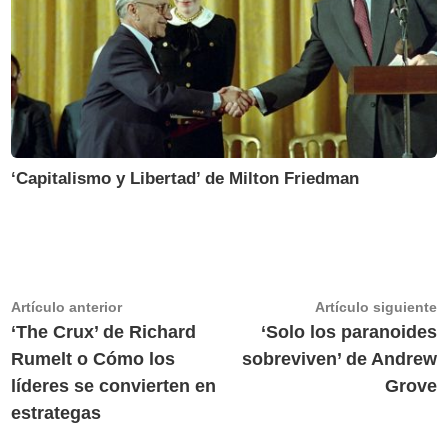
‘Capitalismo y Libertad’ de Milton Friedman
Navegación
Artículo
A
Artículo anterior
Artículo siguiente
anterior:
s
‘The Crux’ de Richard
‘Solo los paranoides
de
Rumelt o Cómo los
sobreviven’ de Andrew
entradas
líderes se convierten en
Grove
estrategas