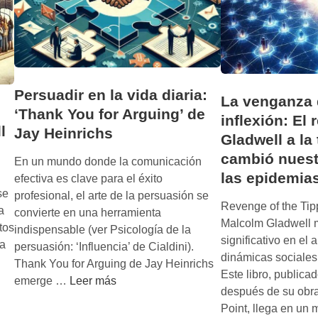
Persuadir en la vida diaria:
La venganza 
‘Thank You for Arguing’ de
inflexión: El
l
Jay Heinrichs
Gladwell a la
cambió nuest
En un mundo donde la comunicación
las epidemia
efectiva es clave para el éxito
se
profesional, el arte de la persuasión se
Revenge of the Tip
a
convierte en una herramienta
Malcolm Gladwell m
tos
indispensable (ver Psicología de la
significativo en el 
 a
persuasión: ‘Influencia’ de Cialdini).
dinámicas sociale
Thank You for Arguing de Jay Heinrichs
Este libro, publica
P
emerge …
Leer más
después de su obr
e
Point, llega en un
r