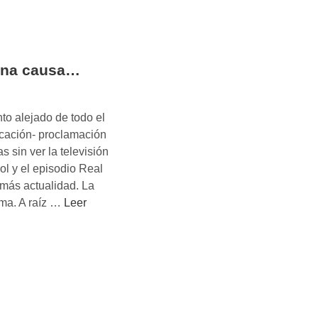
una causa…
to alejado de todo el
icación- proclamación
 sin ver la televisión
bol y el episodio Real
más actualidad. La
M
ema. A raíz …
Leer
a
r
c
a
s
c