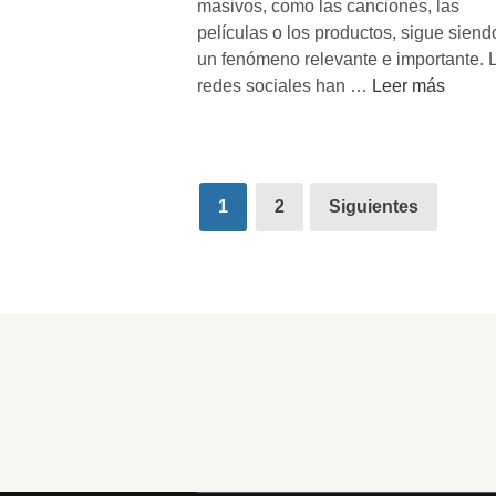
masivos, como las canciones, las
‘
películas o los productos, sigue siend
C
un fenómeno relevante e importante. 
u
T
redes sociales han …
Leer más
l
r
t
i
o
u
s
n
Paginación
1
2
Siguientes
’
f
de
d
a
entradas
e
r
A
e
m
n
a
l
n
a
d
e
a
r
M
a
o
d