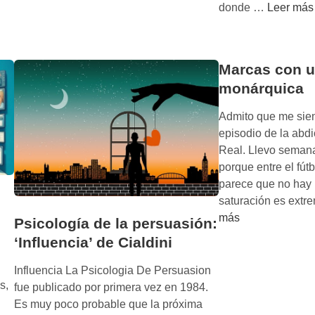
L
donde …
Leer más
s
a
u
v
a
e
d
Marcas con 
n
i
monárquica
g
r
a
e
Admito que me sien
n
n
episodio de la abd
z
l
Real. Llevo semanas
a
a
porque entre el fút
d
v
parece que no hay 
e
i
saturación es extr
l
d
más
Psicología de la persuasión:
p
a
‘Influencia’ de Cialdini
u
d
n
i
Influencia La Psicologia De Persuasion
t
a
s,
fue publicado por primera vez en 1984.
o
r
Es muy poco probable que la próxima
d