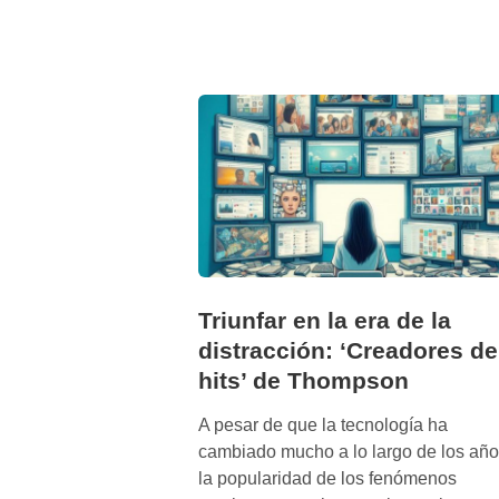
n
g
u
a
j
e
d
e
l
f
a
n
Triunfar en la era de la
a
distracción: ‘Creadores de
t
hits’ de Thompson
i
s
A pesar de que la tecnología ha
m
cambiado mucho a lo largo de los año
o
la popularidad de los fenómenos
: