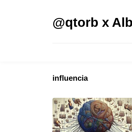
Saltar
al
contenido
@qtorb x Alb
influencia