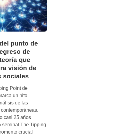
del punto de
 regreso de
 teoría que
ra visión de
s sociales
ping Point de
arca un hito
análisis de las
s contemporáneas.
do casi 25 años
a seminal The Tipping
 momento crucial