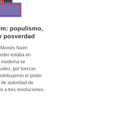
ím: populismo,
 y posverdad
r, Moisés Naím
poder estaba en
a moderna se
luidez, por fuerzas
istribuyeron el poder
s de autoridad de
o a tres revoluciones,