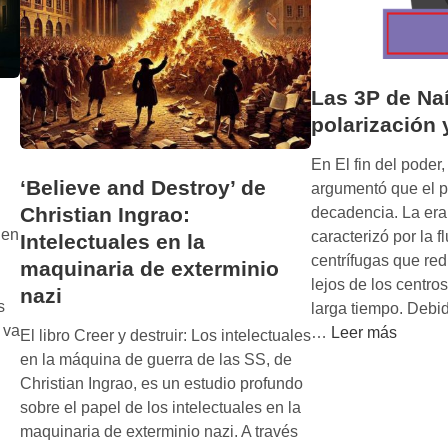
Las 3P de Na
polarización
En El fin del pode
‘Believe and Destroy’ de
argumentó que el 
Christian Ingrao:
decadencia. La er
uen
caracterizó por la f
Intelectuales en la
centrífugas que red
maquinaria de exterminio
lejos de los centro
nazi
s
larga tiempo. Debid
 va
L
…
Leer más
El libro Creer y destruir: Los intelectuales
a
en la máquina de guerra de las SS, de
s
Christian Ingrao, es un estudio profundo
3
sobre el papel de los intelectuales en la
P
maquinaria de exterminio nazi. A través