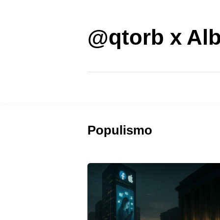
Saltar
al
contenido
@qtorb x Alb
Populismo