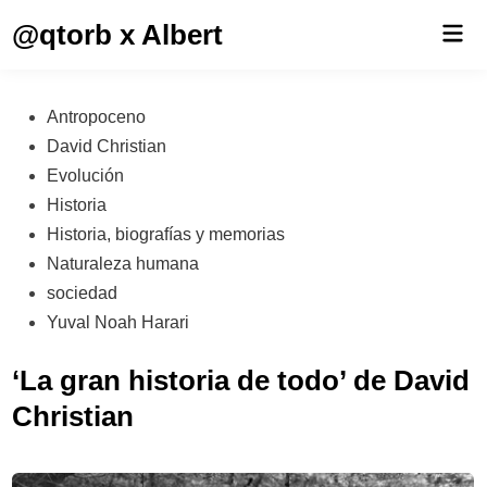
Saltar
@qtorb x Albert
Men
al
prin
contenido
Publicado
Antropoceno
en
David Christian
Evolución
Historia
Historia, biografías y memorias
Naturaleza humana
sociedad
Yuval Noah Harari
‘La gran historia de todo’ de David
Christian