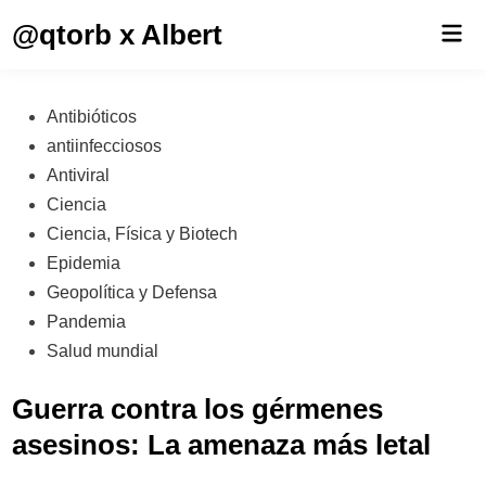
Saltar
@qtorb x Albert
Men
al
prin
contenido
Publicado
Antibióticos
en
antiinfecciosos
Antiviral
Ciencia
Ciencia, Física y Biotech
Epidemia
Geopolítica y Defensa
Pandemia
Salud mundial
Guerra contra los gérmenes
asesinos: La amenaza más letal