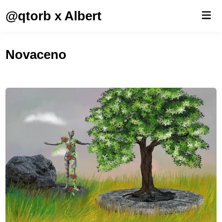
Saltar
@qtorb x Albert
Men
al
prin
contenido
Novaceno