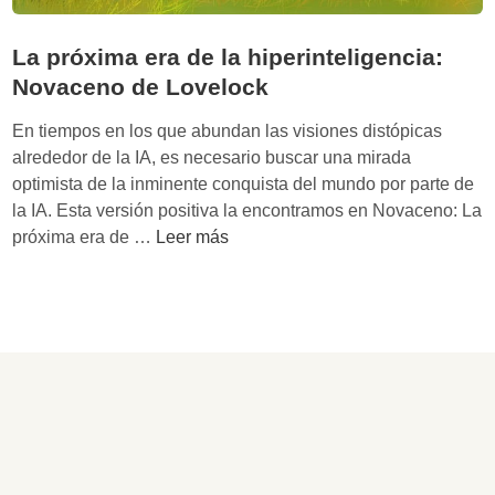
La próxima era de la hiperinteligencia:
Novaceno de Lovelock
En tiempos en los que abundan las visiones distópicas
alrededor de la IA, es necesario buscar una mirada
optimista de la inminente conquista del mundo por parte de
la IA. Esta versión positiva la encontramos en Novaceno: La
L
próxima era de …
Leer más
a
p
r
ó
x
i
m
a
e