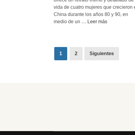
n
vida de cuatro mujeres que crecieron 
a
China durante los años 80 y 90, en
c
‘
medio de un …
Leer más
o
P
m
r
o
i
“
Paginación
v
1
2
Siguientes
e
a
de
s
t
entradas
t
e
a
R
d
e
o
v
d
o
e
l
i
u
n
t
g
i
e