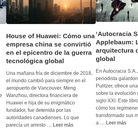
‘Autocracia S
House of Huawei: Cómo una
Applebaum: 
empresa china se convirtió
arquitectura 
en el epicentro de la guerra
global
tecnológica global
En Autocracia S.A
Una mañana fría de diciembre de 2018,
periodista galardo
el mundo cambió para siempre en el
Pulitzer, ofrece un
aeropuerto de Vancouver. Meng
sobre la evolución 
e
Wanzhou, directora financiera de
siglo XXI. Este libr
Huawei e hija de su enigmático
cómo los regímenes
fundador, fue detenida por las
transformado sus 
autoridades canadienses. Lo que
‘
a …
Leer más
H
parecía un arresto …
Leer más
A
o
u