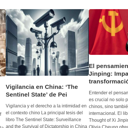
u
t
s
o
e
c
o
r
f
a
H
c
u
i
a
a
w
S
e
El pensamien
.
i
Jinping: Impa
A
:
transformaci
.
C
Vigilancia en China: ‘The
’
ó
Entender el pensam
Sentinel State’ de Pei
d
m
es crucial no solo 
e
o
Vigilancia y el derecho a la intimidad en
chinos, sino tambi
A
u
el contexto chino La principal tesis del
internacional. El li
f
n
n
libro The Sentinel State: Surveillance
Thought of Xi Jinp
n
a
and the Survival of Dictatorship in China
Olivia Cheung ofre
la