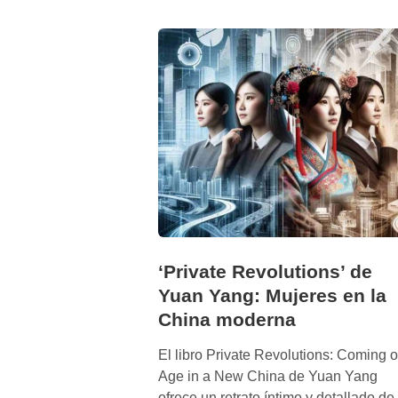
a
k
n
e
c
k
d
e
D
a
n
W
a
‘Private Revolutions’ de
n
Yuan Yang: Mujeres en la
g
China moderna
:
C
El libro Private Revolutions: Coming o
h
Age in a New China de Yuan Yang
i
ofrece un retrato íntimo y detallado de 