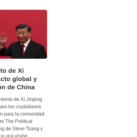
to de Xi
cto global y
ón de China
iento de Xi Jinping
para los ciudadanos
én para la comunidad
bro The Political
ing de Steve Tsang y
ce una visión