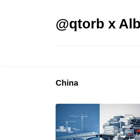
Saltar
al
contenido
@qtorb x Alb
China