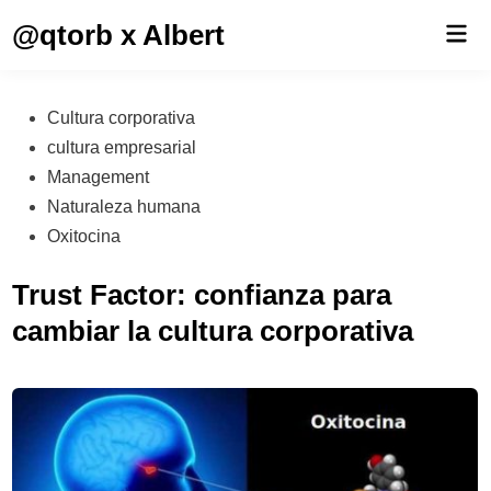
Saltar
@qtorb x Albert
Men
al
prin
contenido
Publicado
Cultura corporativa
en
cultura empresarial
Management
Naturaleza humana
Oxitocina
Trust Factor: confianza para
cambiar la cultura corporativa