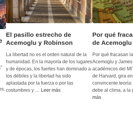
El pasillo estrecho de
Por qué fraca
e
Acemoglu y Robinson
de Acemoglu
La libertad no es el orden natural de la
Por qué fracasan l
humanidad. En la mayoría de los lugares
Acemoglu y James 
”
y de épocas, los fuertes han dominado a
académicos del MIT
los débiles y la libertad ha sido
de Harvard, gira en
aplastada por la fuerza o por las
convincente teoría:
es.
E
costumbres y …
Leer más
debe al clima, a la
l
más
p
a
s
i
l