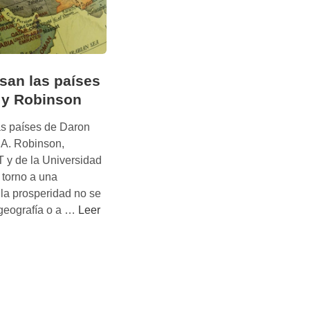
san las países
 y Robinson
as países de Daron
A. Robinson,
 y de la Universidad
 torno a una
 la prosperidad no se
P
 geografía o a …
Leer
o
r
q
u
é
f