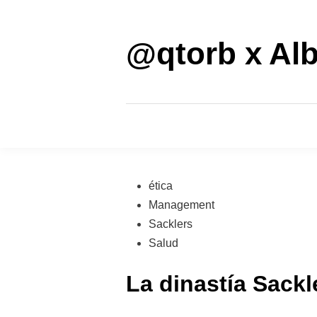
Saltar
al
contenido
@qtorb x Alb
Publicado
ética
en
Management
Sacklers
Salud
La dinastía Sackl