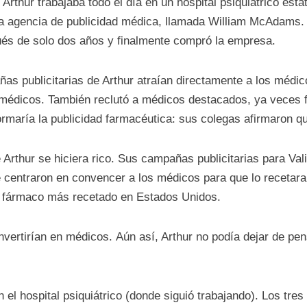
rthur trabajaba todo el día en un hospital psiquiátrico esta
a agencia de publicidad médica, llamada William McAdams. A
ués de solo dos años y finalmente compró la empresa.
s publicitarias de Arthur atraían directamente a los médic
os médicos. También reclutó a médicos destacados, ya veces 
formaría la publicidad farmacéutica: sus colegas afirmaron q
 Arthur se hiciera rico. Sus campañas publicitarias para Val
centraron en convencer a los médicos para que lo recetaran
l fármaco más recetado en Estados Unidos.
ertirían en médicos. Aún así, Arthur no podía dejar de pe
el hospital psiquiátrico (donde siguió trabajando). Los tres