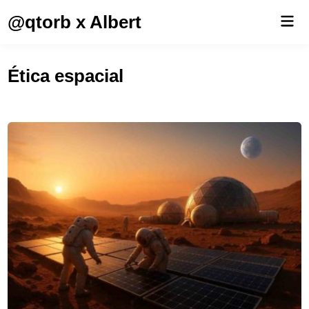
Saltar
@qtorb x Albert
Men
al
prin
contenido
Ética espacial