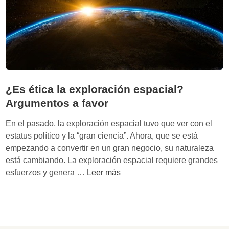
n
a
:
o
l
¿
s
a
c
e
ó
x
m
p
o
l
e
¿Es ética la exploración espacial?
o
q
Argumentos a favor
r
u
a
i
En el pasado, la exploración espacial tuvo que ver con el
c
l
estatus político y la “gran ciencia”. Ahora, que se está
i
i
empezando a convertir en un gran negocio, su naturaleza
ó
b
está cambiando. La exploración espacial requiere grandes
n
r
¿
esfuerzos y genera …
Leer más
e
a
E
s
r
s
p
c
é
a
r
t