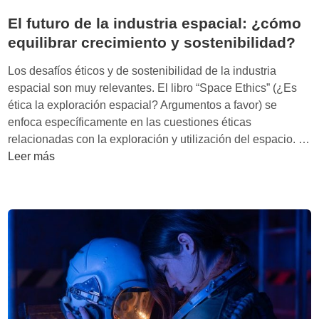
n
o
d
El futuro de la industria espacial: ¿cómo
a
l
e
equilibrar crecimiento y sostenibilidad?
M
ó
l
a
g
o
Los desafíos éticos y de sostenibilidad de la industria
r
i
s
espacial son muy relevantes. El libro “Space Ethics” (¿Es
a
c
m
ética la exploración espacial? Argumentos a favor) se
i
o
u
enfoca específicamente en las cuestiones éticas
s
a
l
relacionadas con la exploración y utilización del espacio. …
l
t
E
Leer más
a
i
l
s
m
f
f
i
u
a
l
t
n
l
u
t
o
r
a
n
o
s
a
d
í
r
e
a