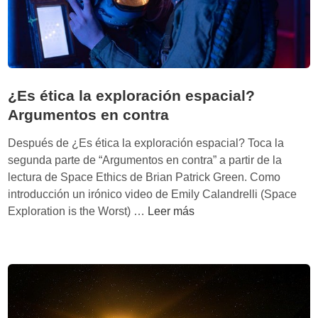
i
l
s
o
a
t
s
i
e
d
n
c
e
d
n
b
u
¿Es ética la exploración espacial?
o
e
s
Argumentos en contra
c
r
t
r
í
Después de ¿Es ética la exploración espacial? Toca la
r
á
a
segunda parte de “Argumentos en contra” a partir de la
i
t
p
lectura de Space Ethics de Brian Patrick Green. Como
a
i
r
introducción un irónico video de Emily Calandrelli (Space
e
c
e
¿
Exploration is the Worst) …
Leer más
s
a
o
E
p
s
c
s
a
u
é
c
p
t
i
a
i
a
r
c
l