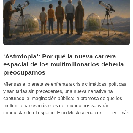
m
a
n
o
m
á
s
a
‘Astrotopia’: Por qué la nueva carrera
l
espacial de los multimillonarios debería
l
preocuparnos
á
d
Mientras el planeta se enfrenta a crisis climáticas, políticas
e
y sanitarias sin precedentes, una nueva narrativa ha
l
capturado la imaginación pública: la promesa de que los
a
multimillonarios más ricos del mundo nos salvarán
T
‘
conquistando el espacio. Elon Musk sueña con …
Leer más
i
A
e
s
r