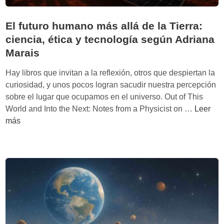
El futuro humano más allá de la Tierra:
ciencia, ética y tecnología según Adriana
Marais
Hay libros que invitan a la reflexión, otros que despiertan la
curiosidad, y unos pocos logran sacudir nuestra percepción
sobre el lugar que ocupamos en el universo. Out of This
E
World and Into the Next: Notes from a Physicist on …
Leer
l
más
f
u
t
u
r
o
h
u