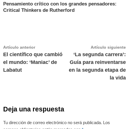
Pensamiento crítico con los grandes pensadores:
Critical Thinkers de Rutherford
Navegación
Artículo
A
Artículo anterior
Artículo siguiente
anterior:
s
El científico que cambió
‘La segunda carrera’:
de
el mundo: ‘Maniac’ de
Guía para reinventarse
entradas
Labatut
en la segunda etapa de
la vida
Deja una respuesta
Tu dirección de correo electrónico no será publicada.
Los