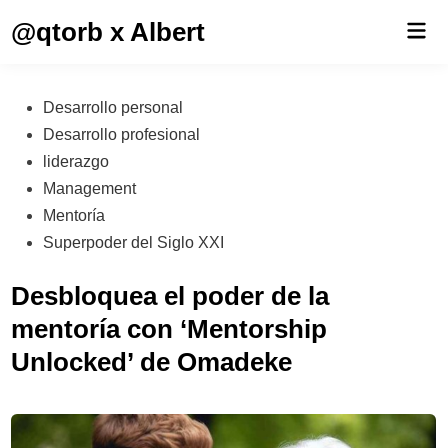
Saltar
@qtorb x Albert
Men
al
prin
contenido
Publicado
Desarrollo personal
en
Desarrollo profesional
liderazgo
Management
Mentoría
Superpoder del Siglo XXI
Desbloquea el poder de la
mentoría con ‘Mentorship
Unlocked’ de Omadeke