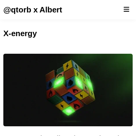
Saltar
@qtorb x Albert
Men
al
prin
contenido
X-energy