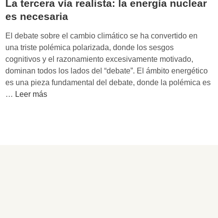
La tercera vía realista: la energía nuclear
es necesaria
El debate sobre el cambio climático se ha convertido en
una triste polémica polarizada, donde los sesgos
cognitivos y el razonamiento excesivamente motivado,
dominan todos los lados del “debate”. El ámbito energético
es una pieza fundamental del debate, donde la polémica es
L
…
Leer más
a
t
e
r
c
e
r
a
v
í