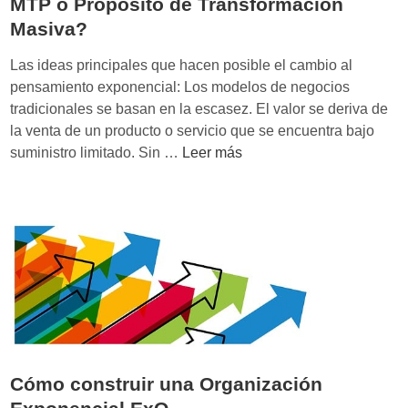
MTP o Propósito de Transformación
r
Masiva?
o
p
Las ideas principales que hacen posible el cambio al
ó
pensamiento exponencial: Los modelos de negocios
s
tradicionales se basan en la escasez. El valor se deriva de
i
la venta de un producto o servicio que se encuentra bajo
t
O
suministro limitado. Sin …
Leer más
o
r
T
g
r
a
a
n
n
i
s
z
f
a
o
c
r
i
m
ó
a
Cómo construir una Organización
n
d