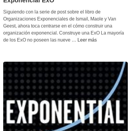
Exponencial ExO
e
o
x
r
Siguiendo con la serie de post sobre el libro de
p
M
Organizaciones Exponenciales de Ismail, Maole y Van
o
a
Geest, ahora toca centrarse en el cómo construir una
n
s
organización exponencial. Construye una ExO La mayoría
e
C
i
de los ExO no poseen las nueve …
Leer más
n
ó
v
c
m
o
i
o
a
c
l
o
¿
n
q
s
u
t
é
r
e
u
s
i
e
r
l
u