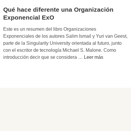
n
s
Qué hace diferente una Organización
e
f
n
Exponencial ExO
o
c
r
Este es un resumen del libro Organizaciones
i
m
Exponenciales de los autores Salim Ismail y Yuri van Geest,
a
a
parte de la Singularity University orientada al futuro, junto
l
c
con el escritor de tecnología Michael S. Malone. Como
E
i
Q
introducción decir que se considera …
Leer más
x
ó
u
O
n
é
M
h
a
a
s
c
i
e
v
d
a
i
?
f
e