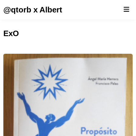
Saltar
@qtorb x Albert
Men
al
prin
contenido
ExO