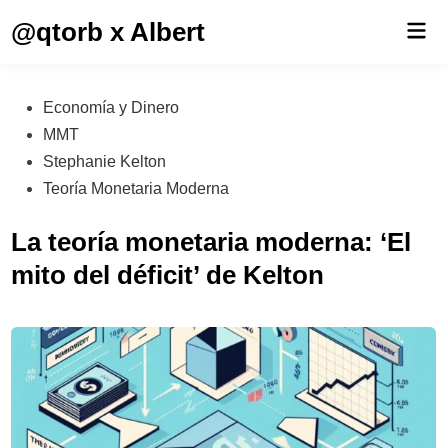
Saltar
@qtorb x Albert
Men
al
prin
contenido
Publicado
Economía y Dinero
en
MMT
Stephanie Kelton
Teoría Monetaria Moderna
La teoría monetaria moderna: ‘El
mito del déficit’ de Kelton