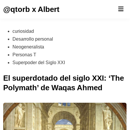
Saltar
@qtorb x Albert
Men
al
prin
contenido
Publicado
curiosidad
en
Desarrollo personal
Neogeneralista
Personas T
Superpoder del Siglo XXI
El superdotado del siglo XXI: ‘The
Polymath’ de Waqas Ahmed